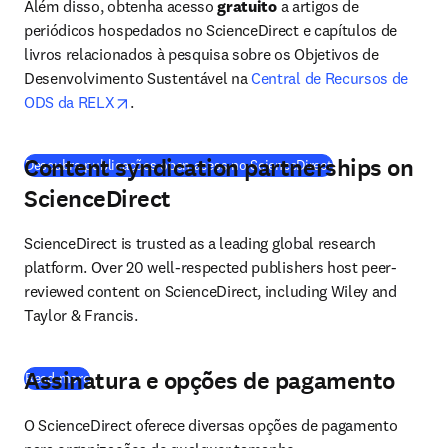
Além disso, obtenha acesso 
gratuito
 a artigos de 
periódicos hospedados no ScienceDirect e capítulos de 
livros relacionados à pesquisa sobre os Objetivos de 
Desenvolvimento Sustentável na 
Central de Recursos de 
opens in new tab/window
ODS da RELX
.
Content syndication partnerships on
(
abre em uma nova 
Descubra publicações open acess no ScienceDirect
ScienceDirect
ScienceDirect is trusted as a leading global research 
platform. Over 20 well-respected publishers host peer-
reviewed content on ScienceDirect, including Wiley and 
Taylor & Francis.
Assinatura e opções de pagamento
Read more
O ScienceDirect oferece diversas opções de pagamento 