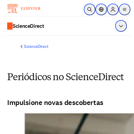
Ir para o conteúdo principal
Pesquisa aberta
Seletor de localiza
Sign in to p
menu
ScienceDirect
Exibir 
ScienceDirect
Periódicos no ScienceDirect
Impulsione novas descobertas