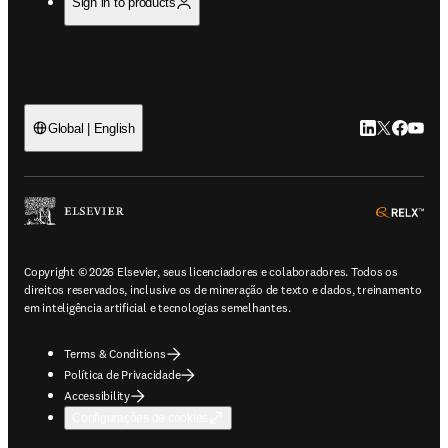
Sign in to products
LinkedIn abre 
Twitter abr
Facebook
YouTub
Global | English
ope
Copyright © 2026 Elsevier, seus licenciadores e colaboradores. Todos os
direitos reservados, inclusive os de mineração de texto e dados, treinamento
em inteligência artificial e tecnologias semelhantes.
Terms & Conditions
Política de Privacidade
Accessibility
Configurações de cookies