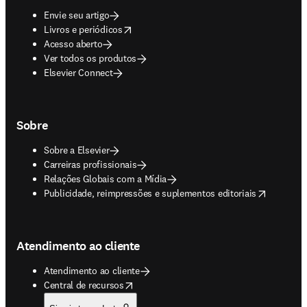
Envie seu artigo
opens in new tab/window
Livros e periódicos
Acesso aberto
Ver todos os produtos
Elsevier Connect
Sobre
Sobre a Elsevier
Carreiras profissionais
Relações Globais com a Mídia
opens in new tab/window
Publicidade, reimpressões e suplementos editoriais
Atendimento ao cliente
Atendimento ao cliente
opens in new tab/window
Central de recursos