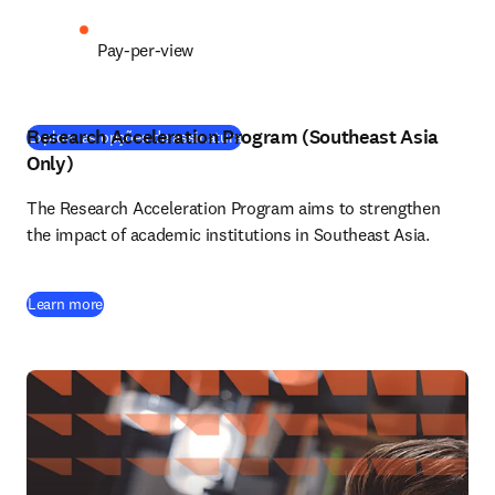
Pay-per-view
Research Acceleration Program (Southeast Asia
Explore as opções de assinatura
Only)
The Research Acceleration Program aims to strengthen 
the impact of academic institutions in Southeast Asia.
Learn more