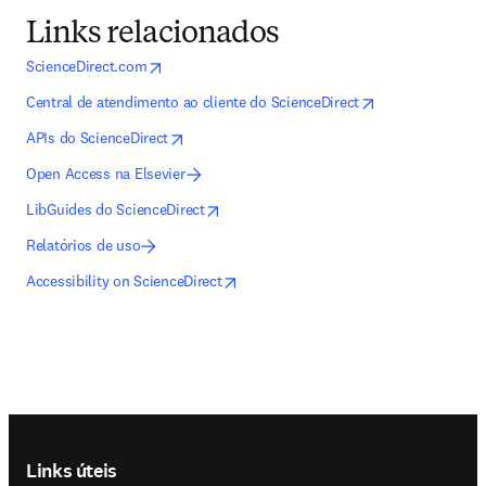
Links relacionados
opens in new tab/window
abre em uma nova guia/janela
ScienceDirect.com
opens in new tab/window
abre em uma nova g
Central de atendimento ao cliente do ScienceDirect
opens in new tab/window
abre em uma nova guia/janela
APIs do ScienceDirect
Open Access na Elsevier
opens in new tab/window
abre em uma nova guia/janela
LibGuides do ScienceDirect
Relatórios de uso
opens in new tab/window
abre em uma nova guia/janela
Accessibility on ScienceDirect
Footer navigation
Links úteis