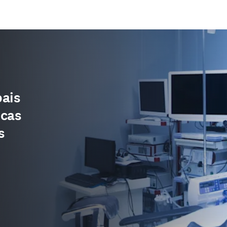
pais
icas
s