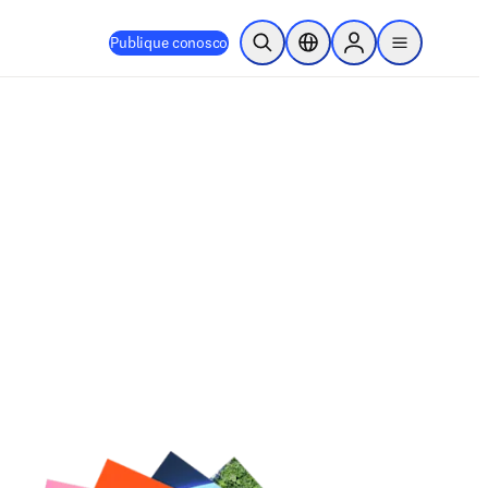
Publique conosco
Pesquisa aberta
Seletor de localização
Sign in to products
menu