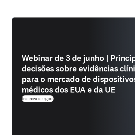
Webinar de 3 de junho | Princi
decisões sobre evidências clín
para o mercado de dispositivo
médicos dos EUA e da UE
(
abre em uma nova guia/janela
)
Inscreva-se agora