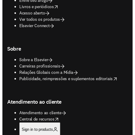
Envie seu artigo
opens in new tab/window
Livros e periódicos
Acesso aberto
Ver todos os produtos
Elsevier Connect
Sobre
Sobre a Elsevier
Carreiras profissionais
Relações Globais com a Mídia
opens in new tab/window
Publicidade, reimpressões e suplementos editoriais
Atendimento ao cliente
Atendimento ao cliente
opens in new tab/window
Central de recursos
Sign in to products