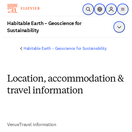
Ir para o conteúdo principal
Pesquisa aberta
Seletor de localiza
Sign in to p
menu
Habitable Earth – Geoscience for
Sustainability
Exibir 
Habitable Earth – Geoscience for Sustainability
Location, accommodation &
travel information
Venue
Travel information