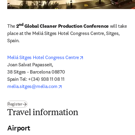
nd
The 
2
 Global Cleaner Production Conference
 will take 
place at the Meliá Sitges Hotel Congress Centre, Sitges, 
Spain.
opens in new tab/window
Meliá Sitges Hotel Congress Centre
Joan Salvat Papasseit,

38 Sitges - Barcelona 08870

opens in new tab/window
melia.sitges@melia.com
Register
Travel information
Airport