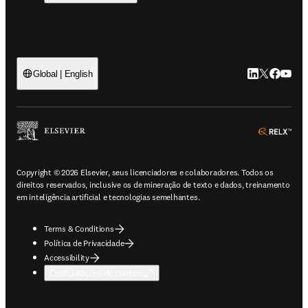
LinkedIn abre 
Twitter abr
Facebook
YouTub
Global | English
ope
Copyright © 2026 Elsevier, seus licenciadores e colaboradores. Todos os
direitos reservados, inclusive os de mineração de texto e dados, treinamento
em inteligência artificial e tecnologias semelhantes.
Terms & Conditions
Política de Privacidade
Accessibility
Configurações de cookies