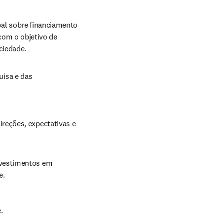
al sobre financiamento 
com o objetivo de 
ciedade.
isa e das 
eções, expectativas e 
vestimentos em 
e.
.