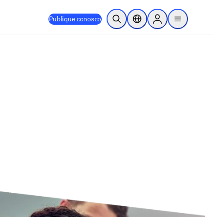
Publique conosco
Pesquisa aberta
Seletor de localização
Sign in to products
menu