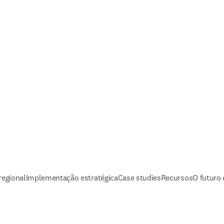
regional
Implementação estratégica
Case studies
Recursos
O futuro