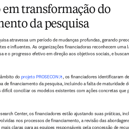
o em transformação do
mento da pesquisa
uisa atravessa um período de mudanças profundas, gerando preocu
tes e influentes. As organizações financiadoras reconhecem uma l
a e o progresso efetivo em direção aos objetivos sociais, e busca
opens in new tab/window
âmbito do 
projeto PROSECON
, os financiadores identificaram de
a de financiamento da pesquisa, incluindo a falta de maturidade d
 difícil conciliar os modelos existentes com ações concretas que
arch Center, os financiadores estão ajustando suas práticas, inc
volvidas nos processos de financiamento, a revisão das abordagen
s mais claras para as equipes responsáveis pela concessão de recu