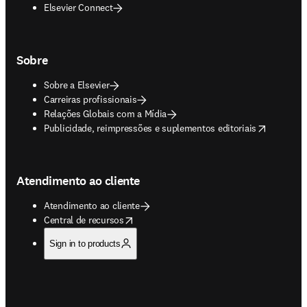
Elsevier Connect
Sobre
Sobre a Elsevier
Carreiras profissionais
Relações Globais com a Mídia
opens in new tab/window
Publicidade, reimpressões e suplementos editoriais
Atendimento ao cliente
Atendimento ao cliente
opens in new tab/window
Central de recursos
Sign in to products