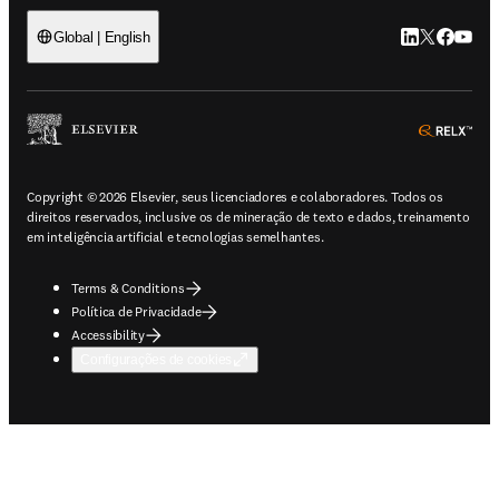
LinkedIn abre 
Twitter abr
Facebook
YouTub
Global | English
ope
Copyright © 2026 Elsevier, seus licenciadores e colaboradores. Todos os
direitos reservados, inclusive os de mineração de texto e dados, treinamento
em inteligência artificial e tecnologias semelhantes.
Terms & Conditions
Política de Privacidade
Accessibility
Configurações de cookies