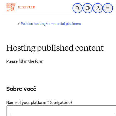
Ir para o conteúdo principal
Pesquisa aberta
Seletor de localiza
Sign in to p
menu
Policies hosting/commercial platforms
Hosting published content
Please fill in the form
Sobre você
Name of your platform
*
(obrigatório)