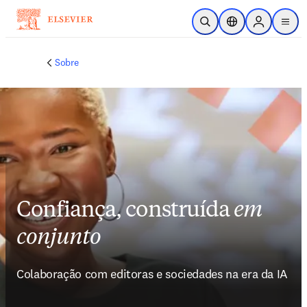
Ir para o conteúdo principal
Pesquisa aberta
Seletor de localiza
Sign in to p
menu
Sobre
Confiança, construída
em
conjunto
Colaboração com editoras e sociedades na era da IA