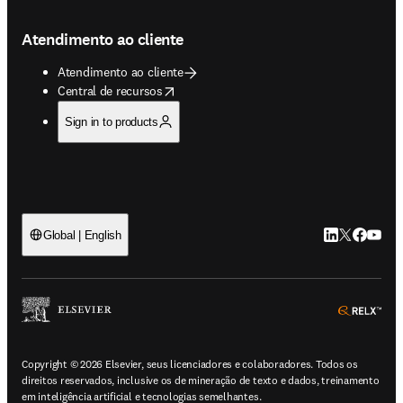
Atendimento ao cliente
Atendimento ao cliente
opens in new tab/window
Central de recursos
Sign in to products
LinkedIn abre 
Twitter abr
Facebook
YouTub
Global | English
ope
Copyright © 2026 Elsevier, seus licenciadores e colaboradores. Todos os
direitos reservados, inclusive os de mineração de texto e dados, treinamento
em inteligência artificial e tecnologias semelhantes.