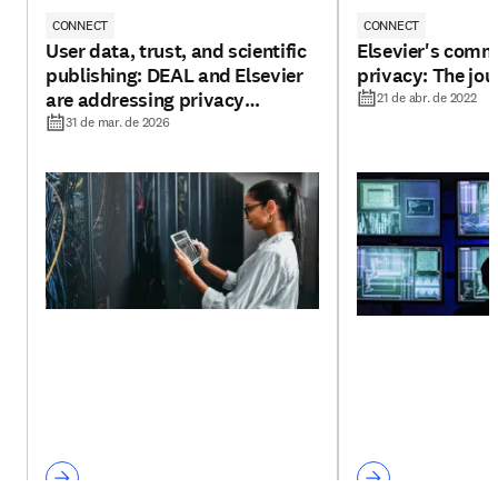
CONNECT
CONNECT
User data, trust, and scientific
Elsevier's comm
publishing: DEAL and Elsevier
privacy: The jou
are addressing privacy
21 de abr. de 2022
challenges
31 de mar. de 2026