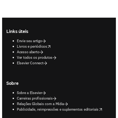
Footer navigation
Links úteis
Envie seu artigo
opens in new tab/window
Livros e periódicos
Acesso aberto
Ver todos os produtos
Elsevier Connect
Sobre
Sobre a Elsevier
Carreiras profissionais
Relações Globais com a Mídia
opens in new tab/window
Publicidade, reimpressões e suplementos editoriais