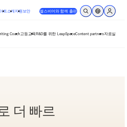
이트
소개
지원
보안
엘스비어와 함께 출판
검색 열기
위치 선택기
Sign in to
iting Coach
고등교육
R&D를 위한 LeapSpace
Content partners
자료실
으로 더 빠르