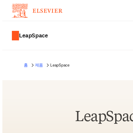
LeapSpace
홈
제품
LeapSpace
LeapSp