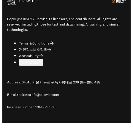
ope
Copyright © 2026 Elsevier, its licensors, and contributors. All rights are
reserved, including those for text and data mining, AI training, and similar
technologies.
Terms & Conditions
개인정보보호정책
Accessibility
쿠키 설정
Address: 04345 서울시 용산구 녹사평대로 206 천우빌딩 4층
E-mail:
hskoreainfo@elsevier.com
Business number: 101-86-17865