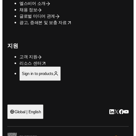
엘스비어 소개
채용 정보
글로벌 미디어 관계
opens in new tab/window
광고, 증쇄본 및 보충 자료
지원
고객 지원
opens in new tab/window
리소스 센터
Sign in to products
LinkedIn 새
Twitter 
Facebo
YouT
Global | English