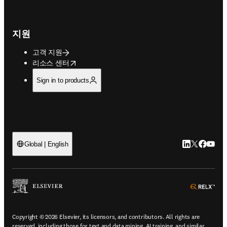
지원
고객 지원
opens in new tab/window
리소스 센터
Sign in to products
LinkedIn 새
Twitter 
Facebo
YouT
Global | English
ope
Copyright © 2026 Elsevier, its licensors, and contributors. All rights are
reserved, including those for text and data mining, AI training, and similar