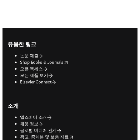
Footer navigation
유용한 링크
논문 제출
opens in new tab/window
Shop Books & Journals
오픈 액세스
모든 제품 보기
Elsevier Connect
소개
엘스비어 소개
채용 정보
글로벌 미디어 관계
opens in new tab/window
광고, 증쇄본 및 보충 자료