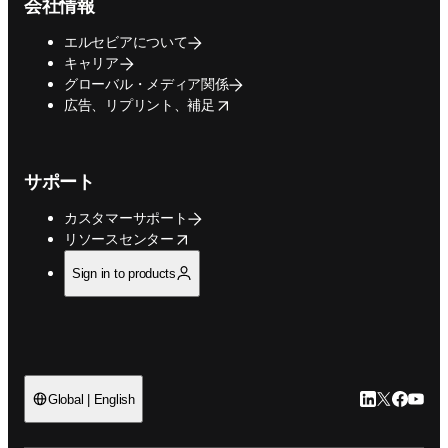
会社情報
エルセビアについて
キャリア
グローバル・メディア関係
opens in new tab/window
広告、リプリント、補足
サポート
カスタマーサポート
opens in new tab/window
リソースセンター
Sign in to products
LinkedIn
Twitte
Faceb
You
Global | English