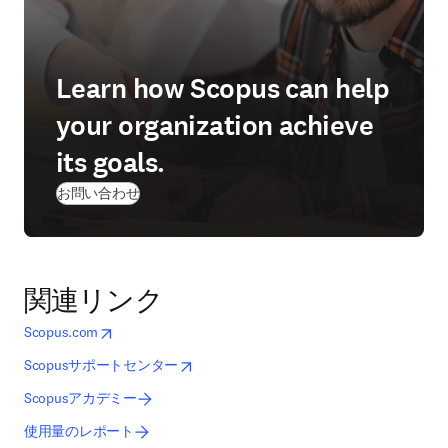
Learn how Scopus can help
your organization achieve
its goals.
お問い合わせ
関連リンク
opens in new tab/window
新しいタブ／ウィンドウで開く
Scopus.com
opens in new tab/window
新しいタブ／ウィンドウで開く
Scopusサポートセンター
Scopusアカデミー
使用量のレポート