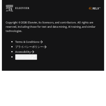
ope
Copyright © 2026 Elsevier, its licensors, and contributors. All rights are
reserved, including those for text and data mining, AI training, and similar
technologies.
Terms & Conditions
プライバシーポリシー
Accessibility
Cookie設定