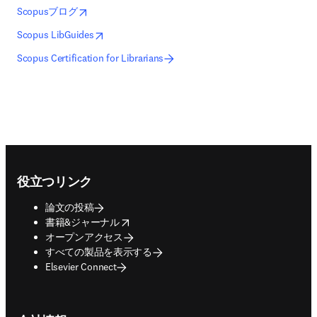
opens in new tab/window
新しいタブ／ウィンドウで開く
Scopusブログ
opens in new tab/window
新しいタブ／ウィンドウで開く
Scopus LibGuides
Scopus Certification for Librarians
Footer navigation
役立つリンク
論文の投稿
opens in new tab/window
書籍&ジャーナル
オープンアクセス
すべての製品を表示する
Elsevier Connect