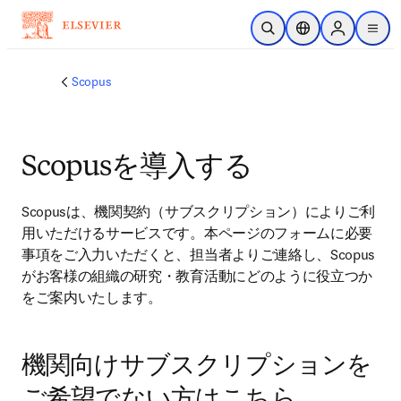
メインのコンテンツにスキップ
検索を開く
ロケーションセレ
Sign in to p
menu
する
Scopus
Scopusを導入する
Scopusは、機関契約（サブスクリプション）によりご利
用いただけるサービスです。本ページのフォームに必要
事項をご入力いただくと、担当者よりご連絡し、Scopus
がお客様の組織の研究・教育活動にどのように役立つか
をご案内いたします。 
機関向けサブスクリプションを
ご希望でない方はこちら