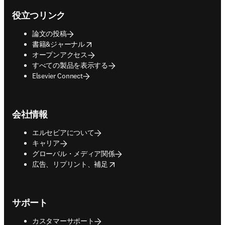
役立つリンク
論文の投稿
opens in new tab/window
書籍&ジャーナル
オープンアクセス
すべての製品を表示する
Elsevier Connect
会社情報
エルセビアについて
キャリア
グローバル・メディア関係
opens in new tab/window
広告、リプリント、補足
サポート
カスタマーサポート