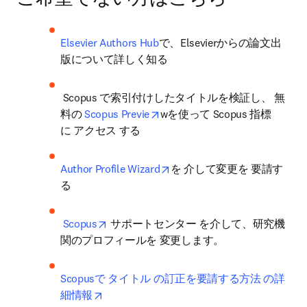
Elsevier Authors Hub
で、Elsevierからの論文出
版について詳しく知る 
 Scopus で索引付けしたタイトルを検証し、 無
opens in new tab/window
料の 
Scopus Previe
wを使って Scopus 指標
に アクセス する
opens in new tab/window
Author Profile Wizard
を 介して変更を 要請す
る 
opens in new tab/window
Scopus
 サポートセンター を介して、研究機
関のプロフィールを 変更します。
Scopusで タイトル の訂正を要請する方法 の詳
opens in new tab/window
細情報