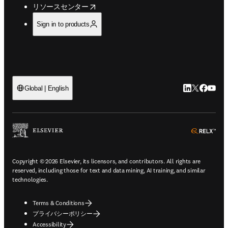
opens in new tab/window
リソースセンター
Sign in to products
LinkedIn
Twitte
Faceb
You
Global | English
ope
Copyright © 2026 Elsevier, its licensors, and contributors. All rights are
reserved, including those for text and data mining, AI training, and similar
technologies.
Terms & Conditions
プライバシーポリシー
Accessibility