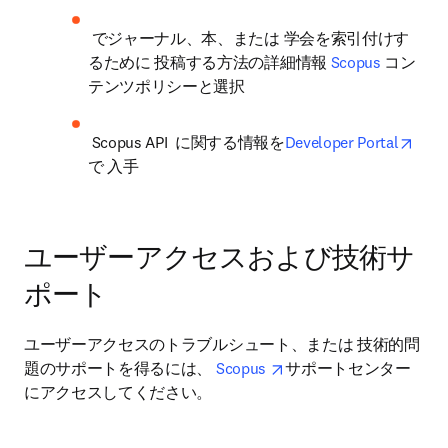
 でジャーナル、本、または 学会を索引付けす
るために 投稿する方法の詳細情報 
Scopus
 コン
テンツポリシーと選択
open
 Scopus API  に関する情報を
Developer Portal
で 入手
​ユーザーアクセスおよび技術サ
ポート​
ユーザーアクセスのトラブルシュート、または 技術的問
opens in new tab/windo
題のサポートを得るには、 
Scopus 
サポートセンター
にアクセスしてください​。