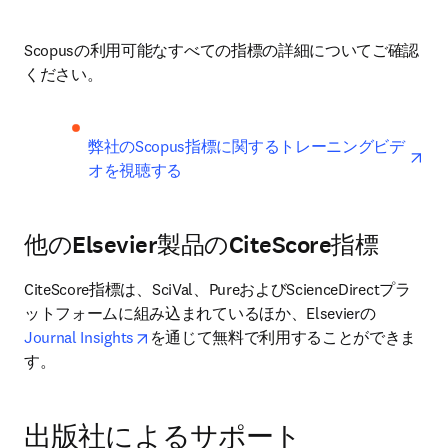
Scopusの利用可能なすべての指標の詳細についてご確認
ください。
ope
弊社のScopus指標に関するトレーニングビデ
オを視聴する
他のElsevier製品のCiteScore指標
CiteScore指標は、SciVal、PureおよびScienceDirectプラ
ットフォームに組み込まれているほか、Elsevierの 
opens in new tab/window
Journal Insights
を通じて無料で利用することができま
す。
出版社によるサポート