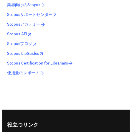
業界向けのScopus
opens in new tab/window
新しいタブ／ウィンドウで開く
Scopusサポートセンター
Scopusアカデミー
opens in new tab/window
新しいタブ／ウィンドウで開く
Scopus API
opens in new tab/window
新しいタブ／ウィンドウで開く
Scopusブログ
opens in new tab/window
新しいタブ／ウィンドウで開く
Scopus LibGuides
Scopus Certification for Librarians
使用量のレポート
Footer navigation
役立つリンク