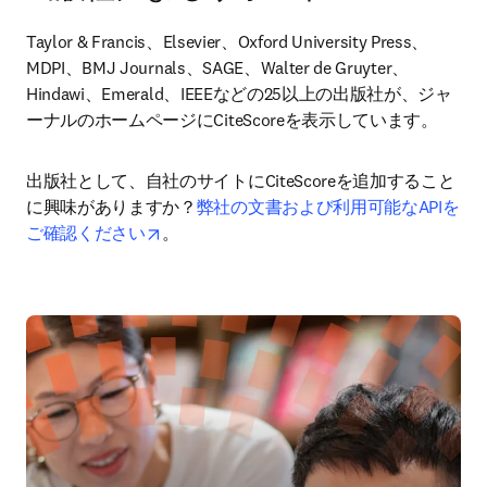
Taylor & Francis、Elsevier、Oxford University Press、
MDPI、BMJ Journals、SAGE、Walter de Gruyter、
Hindawi、Emerald、IEEEなどの25以上の出版社が、ジャ
ーナルのホームページにCiteScoreを表示しています。  
出版社として、自社のサイトにCiteScoreを追加すること
に興味がありますか？
弊社の文書および利用可能なAPIを
opens in new tab/window
ご確認ください
。