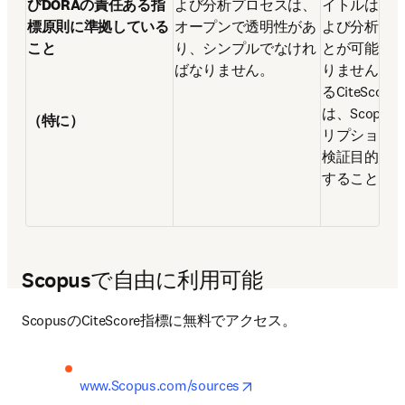
びDORAの責任ある指
よび分析プロセスは、
イトルは、 
標原則に準拠している
オープンで透明性があ
よび分析を
こと
り、シンプルでなけれ
とが可能で
ばなりません。
りません。 
るCiteSco
は、Scopu
（特に）
リプション
検証目的で
することが
Scopusで自由に利用可能
ScopusのCiteScore指標に無料でアクセス。
opens in new tab/windo
www.Scopus.com/sources