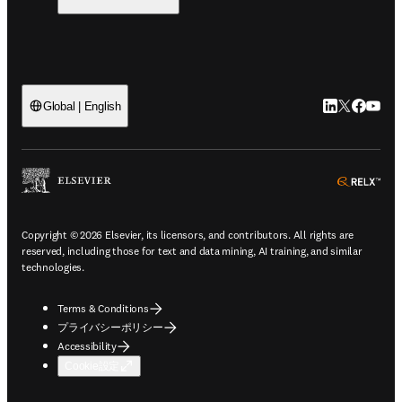
LinkedIn
Twitte
Faceb
You
Global | English
ope
Copyright © 2026 Elsevier, its licensors, and contributors. All rights are
reserved, including those for text and data mining, AI training, and similar
technologies.
Terms & Conditions
プライバシーポリシー
Accessibility
Cookie設定