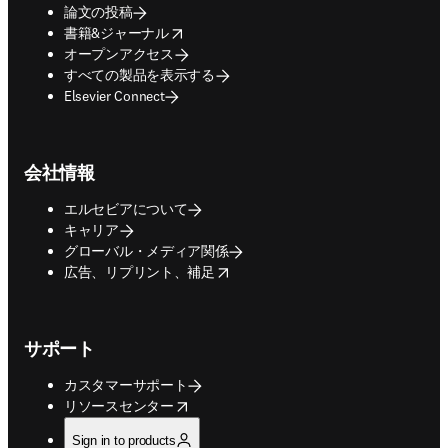
論文の投稿
opens in new tab/window
書籍&ジャーナル
オープンアクセス
すべての製品を表示する
Elsevier Connect
会社情報
エルセビアについて
キャリア
グローバル・メディア関係
opens in new tab/window
広告、リプリント、補足
サポート
カスタマーサポート
opens in new tab/window
リソースセンター
Sign in to products