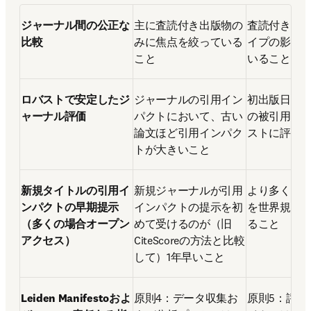
ジャーナル間の公正な
主に査読付き出版物の
査読付きで
比較
みに焦点を絞っている
イプの影響
こと
いること
ロバストで安定したジ
ジャーナルの引用イン
初出版日以
ャーナル評価
パクトにおいて、古い
の被引用数
論文ほど引用インパク
ストに評価
トが大きいこと
新規タイトルの引用イ
新規ジャーナルが引用
より多くの
ンパクトの早期提示
インパクトの提示を初
を世界規模
（多くの場合オープン
めて受けるのが（旧
ること
アクセス）
CiteScoreの方法と比較
して）1年早いこと
Leiden Manifestoおよ
原則4：データ収集お
原則5：評価