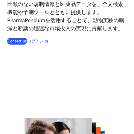
比類のない規制情報と医薬品データを、全文検索
機能や予測ツールとともに提供します。
PharmaPendiumを活用することで、動物実験の削
減と新薬の迅速な市場投入の実現に貢献します。
opens in new tab/window
新しいタブ／ウィンドウで開く
Contact us
ログイン