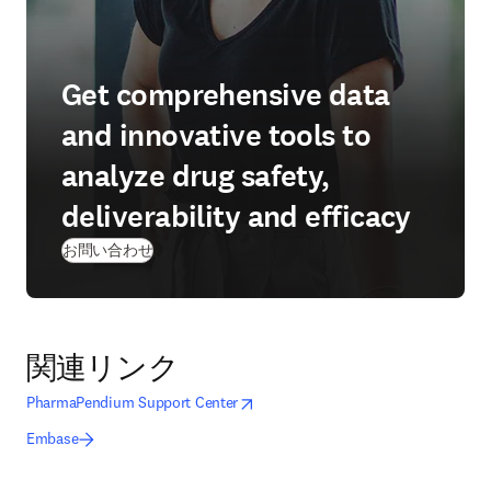
Get comprehensive data
and innovative tools to
analyze drug safety,
deliverability and efficacy
お問い合わせ
関連リンク
opens in new tab/window
新しいタブ／ウィンドウで開く
PharmaPendium Support Center
Embase