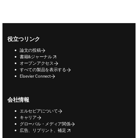
Footer navigation
役立つリンク
論文の投稿
opens in new tab/window
書籍&ジャーナル
オープンアクセス
すべての製品を表示する
Elsevier Connect
会社情報
エルセビアについて
キャリア
グローバル・メディア関係
opens in new tab/window
広告、リプリント、補足