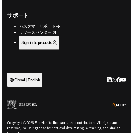
サポート
カスタマーサポート
opens in new tab/window
リソースセンター
Sign in to products
LinkedIn
Twitte
Faceb
You
Global | English
ope
Copyright © 2026 Elsevier, its licensors, and contributors. All rights are
reserved, including those for text and data mining, AI training, and similar