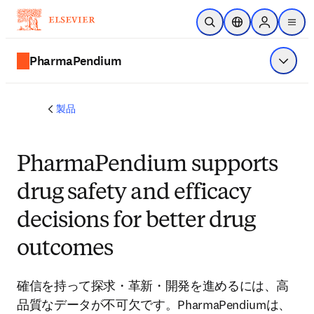
メインのコンテンツにスキップ
検索を開く
ロケーションセレ
Sign in to p
menu
する
PharmaPendium
メニュ
製品
PharmaPendium supports
drug safety and efficacy
decisions for better drug
outcomes
確信を持って探求・革新・開発を進めるには、高
品質なデータが不可欠です。PharmaPendiumは、