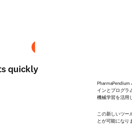
プレイ
ts quickly
PharmaPen
インとプログラ
機械学習を活用
この新しいツー
とが可能になり