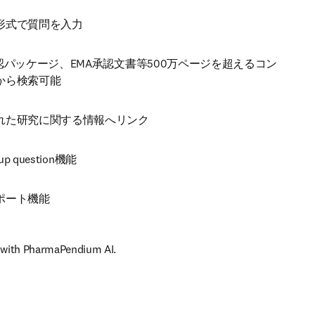
形式で質問を入力 
承認パッケージ、EMA承認文書等500万ページを超えるコン
から検索可能 
れた研究に関する情報へリンク
-up question機能
ポート機能
r with PharmaPendium AI.