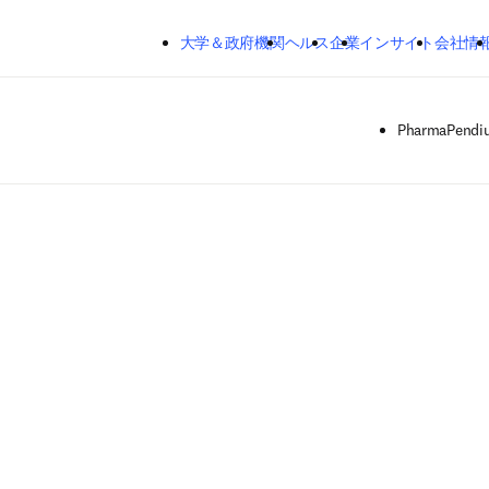
メインのコンテンツにスキップする
大学＆政府機関
ヘルス
企業
インサイト
会社情
PharmaPendi