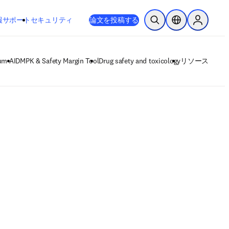
新しいタブ／ウィンドウで開く
opens in new tab/window
報
サポート
セキュリティ
論文を投稿する
検索を開く
ロケーションセレ
Sign in to
um AI
DMPK & Safety Margin Tool
Drug safety and toxicology
リソース