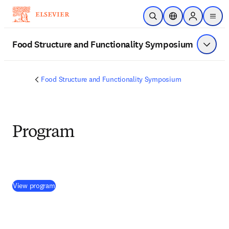
メインのコンテンツにスキップ
検索を開く
ロケーションセレ
Sign in to p
menu
する
Food Structure and Functionality Symposium
メニュ
Food Structure and Functionality Symposium
Program
(
新しいタブ／ウィンドウで開く
)
View program