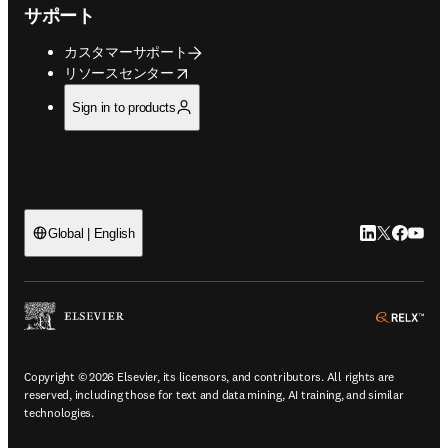
サポート
カスタマーサポート
opens in new tab/window
リソースセンター
Sign in to products
LinkedIn
Twitte
Faceb
You
Global | English
ope
Copyright © 2026 Elsevier, its licensors, and contributors. All rights are
reserved, including those for text and data mining, AI training, and similar
technologies.