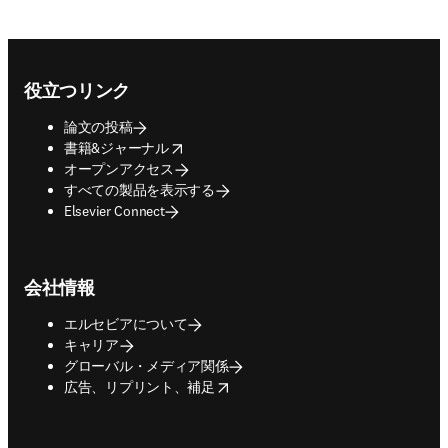
Footer navigation
役立つリンク
論文の投稿
opens in new tab/window
書籍&ジャーナル
オープンアクセス
すべての製品を表示する
Elsevier Connect
会社情報
エルセビアについて
キャリア
グローバル・メディア関係
opens in new tab/window
広告、リプリント、補足