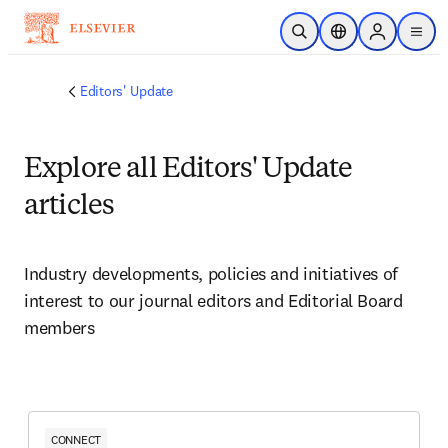
メインのコンテンツにスキップ
検索を開く
ロケーションセレ
Sign in to p
menu
する
Editors' Update
Explore all Editors' Update
articles
Industry developments, policies and initiatives of 
interest to our journal editors and Editorial Board 
members 
CONNECT