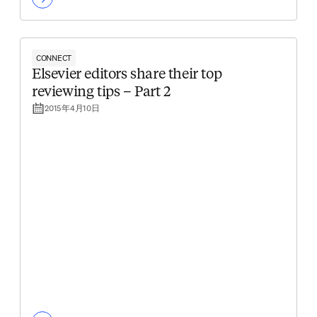
CONNECT
Elsevier editors share their top
reviewing tips – Part 2
2015年4月10日