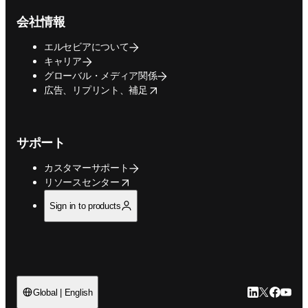
会社情報
エルセビアについて
キャリア
グローバル・メディア関係
opens in new tab/window
広告、リプリント、補足
サポート
カスタマーサポート
opens in new tab/window
リソースセンター
Sign in to products
LinkedIn
Twitte
Faceb
You
Global | English