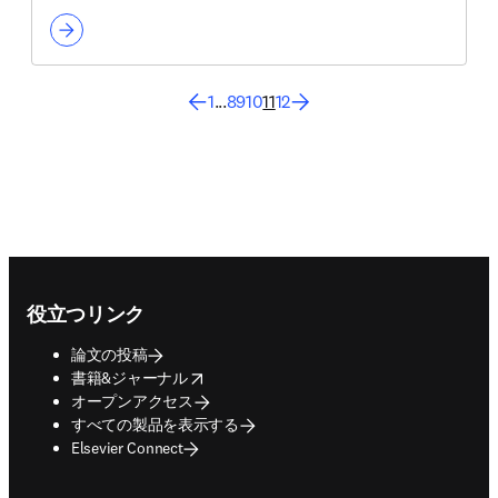
1
...
8
9
10
11
12
Footer navigation
役立つリンク
論文の投稿
opens in new tab/window
書籍&ジャーナル
オープンアクセス
すべての製品を表示する
Elsevier Connect