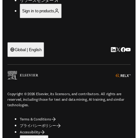
リソースセンター
Sign in to products
LinkedIn
Twitte
Faceb
You
Global | English
ope
Copyright © 2026 Elsevier, its licensors, and contributors. All rights are
reserved, including those for text and data mining, AI training, and similar
technologies.
Terms & Conditions
プライバシーポリシー
Accessibility