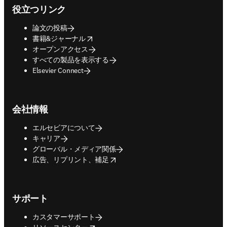
役立つリンク
論文の投稿
opens in new tab/window
書籍&ジャーナル
オープンアクセス
すべての製品を表示する
Elsevier Connect
会社情報
エルセビアについて
キャリア
グローバル・メディア関係
opens in new tab/window
広告、リプリント、補足
サポート
カスタマーサポート
opens in new tab/window