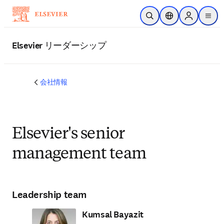
メインのコンテンツにスキップ
検索を開く
ロケーションセレ
Sign in to p
menu
する
Elsevier リーダーシップ
会社情報
Elsevier's senior
management team
Leadership team
Kumsal Bayazit