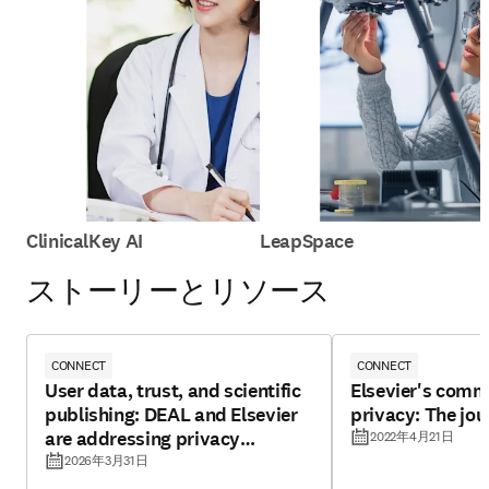
ClinicalKey AI
LeapSpace
ストーリーとリソース
CONNECT
CONNECT
User data, trust, and scientific
Elsevier's comm
publishing: DEAL and Elsevier
privacy: The jou
are addressing privacy
2022年4月21日
challenges
2026年3月31日