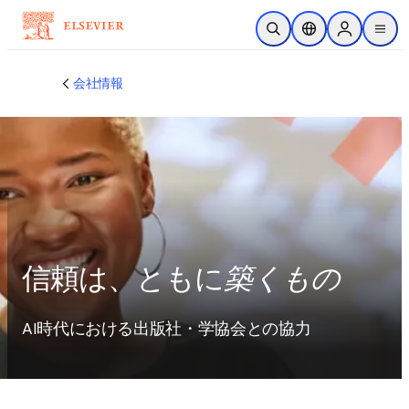
メインのコンテンツにスキップ
検索を開く
ロケーションセレ
Sign in to p
menu
する
会社情報
信頼は、ともに
築くもの
AI時代における出版社・学協会との協力