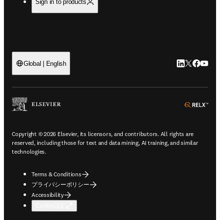
Sign in to products
LinkedIn
Twitte
Faceb
You
Global | English
ope
Copyright © 2026 Elsevier, its licensors, and contributors. All rights are
reserved, including those for text and data mining, AI training, and similar
technologies.
Terms & Conditions
プライバシーポリシー
Accessibility
Cookie設定