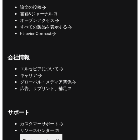
論文の投稿
opens in new tab/window
書籍&ジャーナル
オープンアクセス
すべての製品を表示する
Elsevier Connect
会社情報
エルセビアについて
キャリア
グローバル・メディア関係
opens in new tab/window
広告、リプリント、補足
サポート
カスタマーサポート
opens in new tab/window
リソースセンター