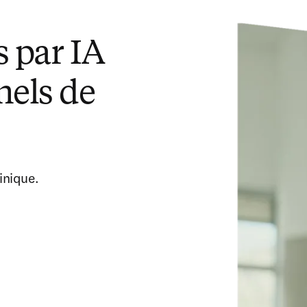
s par IA
nels de
inique.
in new tab/window