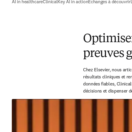
AI in healthcare
ClinicalKey AI in action
Échanges à découvrir
Optimiser
preuves g
Chez Elsevier, nous arti
résultats cliniques et r
données fiables, Clinica
décisions et dispenser d