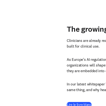
The growing 
Clinicians are already r
built for clinical use. 
As Europe’s AI regulatio
organizations will shape
they are embedded into 
In our latest whitepaper 
same thing, and why heal
(
S’ouvre d
Lire le livre blanc