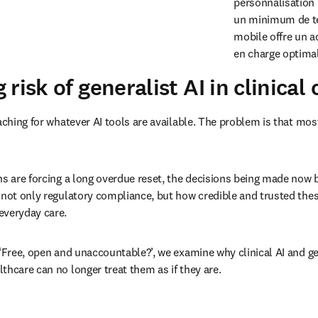
personnalisation 
un minimum de tem
mobile offre un a
en charge optima
risk of generalist AI in clinical 
eaching for whatever AI tools are available. The problem is that mos
ns are forcing a long overdue reset, the decisions being made now b
 not only regulatory compliance, but how credible and trusted the
everyday care.
‘Free, open and unaccountable?’, we examine why clinical AI and gen
thcare can no longer treat them as if they are.
ans une nouvelle fenêtre
)