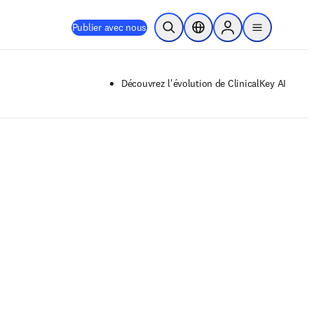
Publier avec nous
Ouvrir la recherche
Sélecteur de localisation
Sign in to products
menu
Découvrez l'évolution de ClinicalKey AI