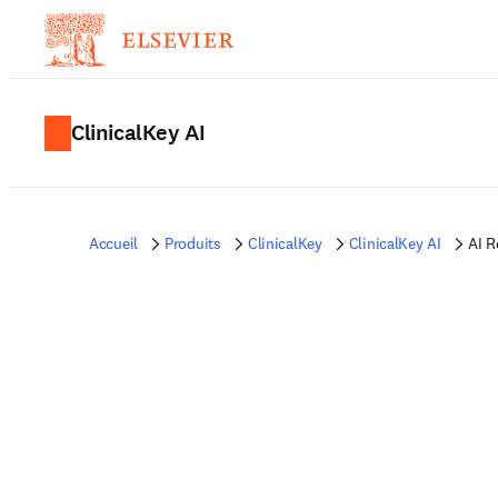
ClinicalKey AI
Accueil
Produits
ClinicalKey
ClinicalKey AI
AI R