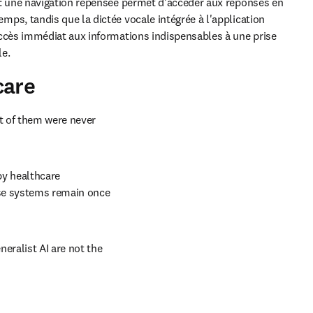
: une navigation repensée permet d'accéder aux réponses en 
ps, tandis que la dictée vocale intégrée à l'application 
ccès immédiat aux informations indispensables à une prise 
le.
care
t of them were never 
y healthcare 
se systems remain once 
eralist AI are not the 