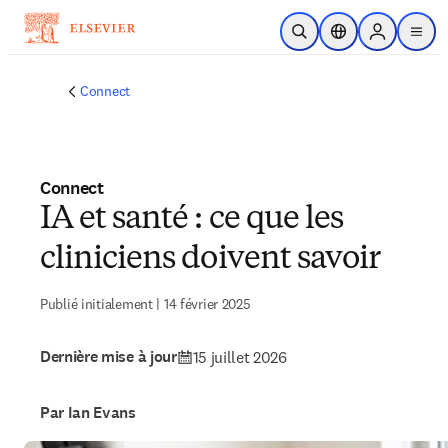
Passer au contenu principal
Ouvrir la recherche
Sélecteur de locali
Sign in to p
menu
Connect
Connect
IA et santé : ce que les
cliniciens doivent savoir
Publié initialement | 14 février 2025
Dernière mise à jour
15 juillet 2026
Par Ian Evans