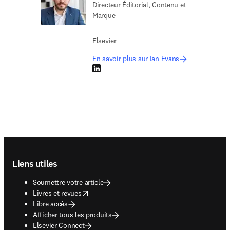
Directeur Éditorial, Contenu et
Marque
Elsevier
En savoir plus sur Ian Evans
LinkedIn S’ouvre dans une nouvelle fenêtre
Footer navigation
Liens utiles
Soumettre votre article
opens in new tab/window
Livres et revues
Libre accès
Afficher tous les produits
Elsevier Connect