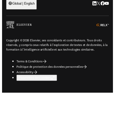
LinkedIn S’ouv
Twitter S’ou
Facebook 
YouTub
Global | English
ope
Copyright © 2026 Elsevier, ses concédants et contributeurs. Tous droits
réservés, y compris ceux relatifs à l'exploration de textes et de données, à la
formation à l'intelligence artificielle et aux technologies similaires.
Terms & Conditions
Politique de protection des données personnelles
Accessibility
Paramètres des cookies