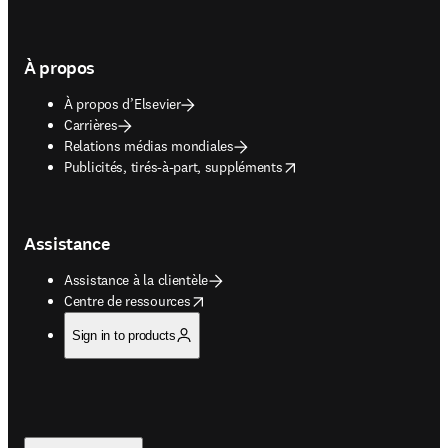
À propos
À propos d’Elsevier
Carrières
Relations médias mondiales
opens in new tab/window
Publicités, tirés-à-part, suppléments
Assistance
Assistance à la clientèle
opens in new tab/window
Centre de ressources
Sign in to products