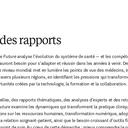
des rapports
he Future
 analyse l’évolution du système de santé — et les compéte
auront besoin pour s’adapter et réussir dans les années à venir. De
iveau mondial met en lumière les points de vue des médecins, inf
avers plusieurs régions, en identifiant les pressions qui transforme
tunités créées par la technologie, la formation et la collaboration.
lles, des rapports thématiques, des analyses d’experts et des reto
Future
 examine les dynamiques qui transforment la pratique cliniqu
ns sur les ressources humaines, transformation numérique, adoptio
 la relation soignant‑patient, ainsi que le besoin croissant d’outils f
 point de soin.Au cœur de cette démarche : mieux comprendre le qu