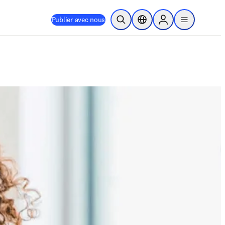
Publier avec nous
Ouvrir la recherche
Sélecteur de localisation
Sign in to products
menu