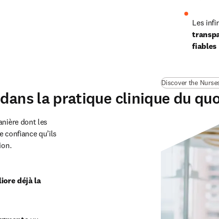
Les infi
transpa
fiables
Discover the Nurses
dans la pratique clinique du qu
nière dont les 
e confiance qu’ils 
ion.
ore déjà la 