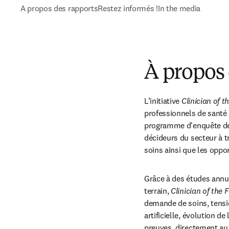
A propos des rapports
Restez informés !
In the media
À propos 
L’initiative 
Clinician of t
professionnels de santé 
programme d'enquête de n
décideurs du secteur à tr
soins ainsi que les oppor
Grâce à des études annue
terrain, 
Clinician of the 
demande de soins, tensio
artificielle, évolution de
preuves, directement au