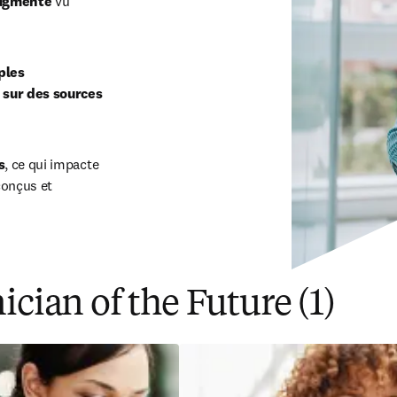
augmente
 vu 
les 
 sur des sources 
s
, ce qui impacte 
onçus et 
ician of the Future (1)