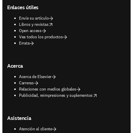
Enlaces útiles
Envíe su artículo
opens in new tab/window
Libros y revistas
Open access
Vea todos los productos
Errata
Acerca
Acerca de Elsevier
Carreras
Relaciones con medios globales
opens in new tab/window
Publicidad, reimpresiones y suplementos
Asistencia
Atención al cliente