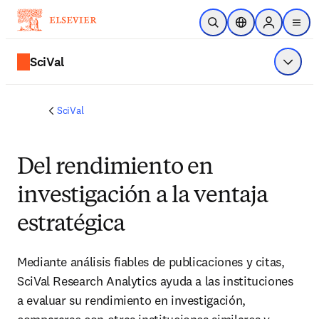
Saltar al contenido principal
Abrir búsqueda
Selector de ubicac
Sign in to p
menu
SciVal
Mostrar
SciVal
Del rendimiento en
investigación a la ventaja
estratégica
Mediante análisis fiables de publicaciones y citas, 
SciVal Research Analytics ayuda a las instituciones 
a evaluar su rendimiento en investigación, 