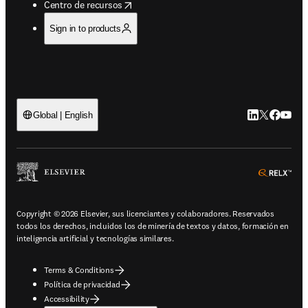
opens in new tab/window
Centro de recursos
Sign in to products
LinkedIn se ab
Twitter se 
Facebook
YouTub
Global | English
ope
Copyright © 2026 Elsevier, sus licenciantes y colaboradores. Reservados
todos los derechos, incluidos los de minería de textos y datos, formación en
inteligencia artificial y tecnologías similares.
Terms & Conditions
Política de privacidad
Accessibility