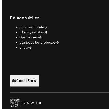
Footer navigation
Enlaces útiles
Envíe su artículo
opens in new tab/window
Libros y revistas
Open access
Vea todos los productos
Errata
Global | English