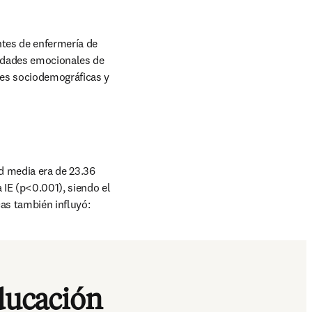
ntes de enfermería de 
idades emocionales de 
les sociodemográficas y 
 media era de 23.36 
 IE (p<0.001), siendo el 
s también influyó: 
educación