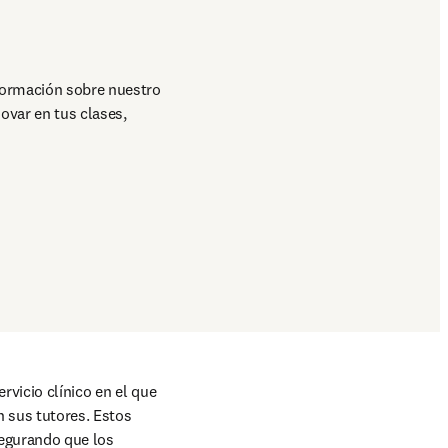
formación sobre nuestro 
, solicitar pruebas de nuestros productos o descubrir cómo innovar en tus clases, 
vicio clínico en el que 
 sus tutores. Estos 
egurando que los 