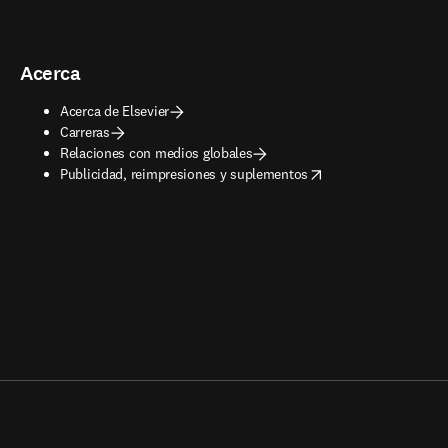
Acerca
Acerca de Elsevier
Carreras
Relaciones con medios globales
opens in new tab/window
Publicidad, reimpresiones y suplementos