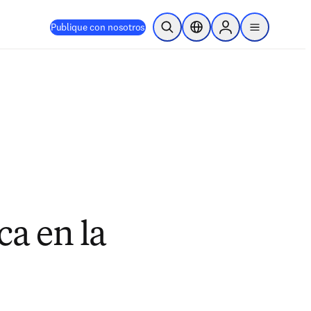
Publique con nosotros
Abrir búsqueda
Selector de ubicación
Sign in to products
menu
ca en la