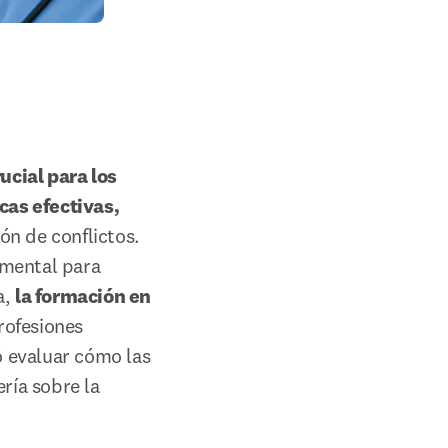
cial para los 
cas efectivas, 
n de conflictos. 
mental para 
, 
la formación en 
rofesiones 
 in new tab/window
 evaluar cómo las 
ría sobre la 