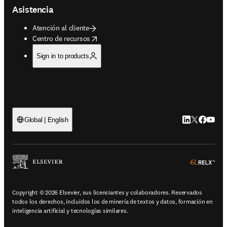
Asistencia
Atención al cliente
opens in new tab/window
Centro de recursos
Sign in to products
LinkedIn se ab
Twitter se 
Facebook
YouTub
Global | English
ope
Copyright © 2026 Elsevier, sus licenciantes y colaboradores. Reservados
todos los derechos, incluidos los de minería de textos y datos, formación en
inteligencia artificial y tecnologías similares.