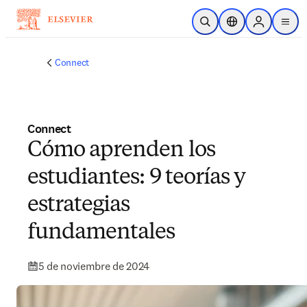
Saltar al contenido principal
Abrir búsqueda
Selector de ubicac
Sign in to p
menu
Connect
Connect
Cómo aprenden los
estudiantes: 9 teorías y
estrategias
fundamentales
5 de noviembre de 2024