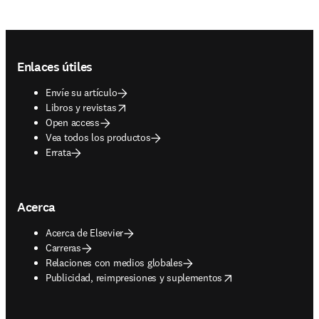
Footer navigation
Enlaces útiles
Envíe su artículo
opens in new tab/window
Libros y revistas
Open access
Vea todos los productos
Errata
Acerca
Acerca de Elsevier
Carreras
Relaciones con medios globales
opens in new tab/window
Publicidad, reimpresiones y suplementos