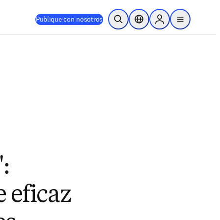
Publique con nosotros
Abrir búsqueda
Selector de ubicación
Sign in to products
menu
:
 eficaz