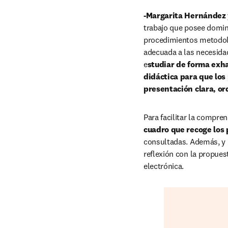
-Margarita Hernández 
trabajo que posee domini
procedimientos metodológ
adecuada a las necesidade
e
studiar de forma exha
didáctica para que los
presentación clara, or
Para facilitar la compren
cuadro que recoge los
consultadas. Además, y 
reflexión con la propuest
electrónica.