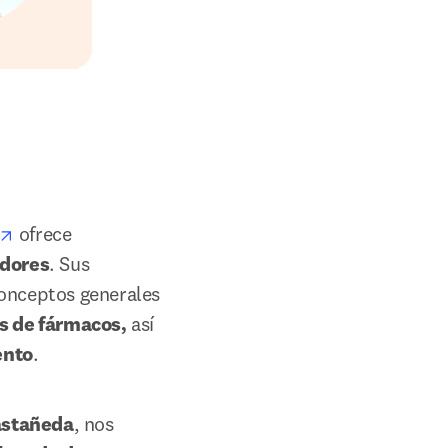
opens in new tab/window
 ofrece 
adores
. Sus 
onceptos generales 
es de fármacos,
 así 
ento
.  
astañeda
, nos 