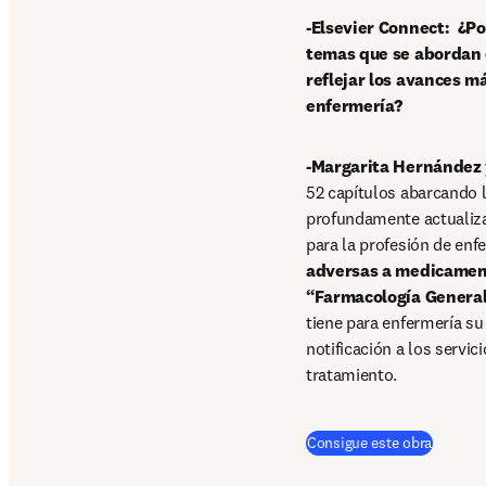
-Elsevier Connect:  ¿Po
temas que se abordan e
reflejar los avances má
enfermería? 
-Margarita Hernández 
52 capítulos abarcando l
profundamente actualizad
para la profesión de en
adversas a medicamen
“Farmacología General
tiene para enfermería su
notificación a los servic
tratamiento.
(
se abre
Consigue este obra