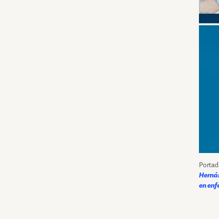
Portad
Herná
en enf