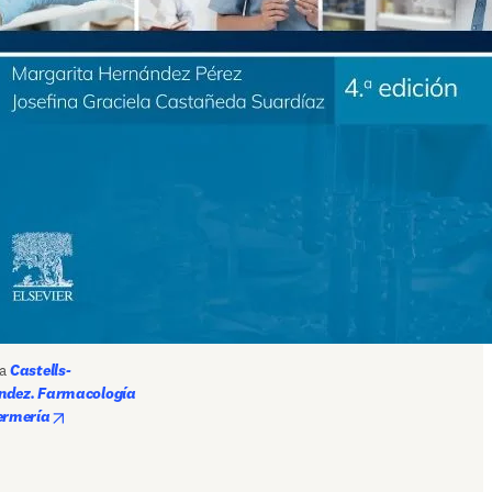
a 
Castells-
ndez. Farmacología 
opens in new tab/window
ermería