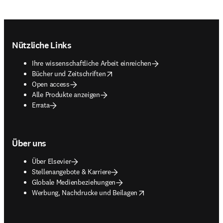
Footer navigation
Nützliche Links
Ihre wissenschaftliche Arbeit einreichen
opens in new tab/window
Bücher und Zeitschriften
Open access
Alle Produkte anzeigen
Errata
Über uns
Über Elsevier
Stellenangebote & Karriere
Globale Medienbeziehungen
opens in new tab/window
Werbung, Nachdrucke und Beilagen