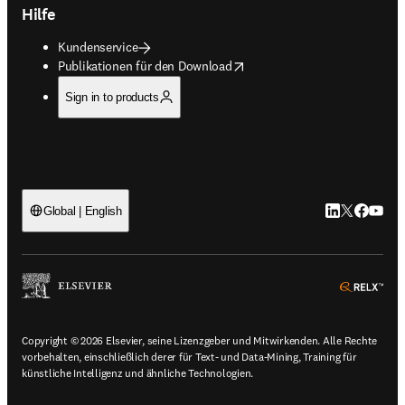
Hilfe
Kundenservice
opens in new tab/window
Publikationen für den Download
Sign in to products
LinkedIn Wird 
Twitter Wir
Facebook
YouTub
Global | English
ope
Copyright © 2026 Elsevier, seine Lizenzgeber und Mitwirkenden. Alle Rechte
vorbehalten, einschließlich derer für Text- und Data-Mining, Training für
künstliche Intelligenz und ähnliche Technologien.