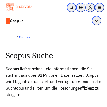
Zum Hauptinhalt wechseln
Suche öffnen
Standortauswahl
Sign in to p
menu
Scopus
Menü a
Scopus
Scopus-Suche
Scopus liefert schnell die Informationen, die Sie 
suchen, aus über 92 Millionen Datensätzen. Scopus 
wird täglich aktualisiert und verfügt über modernste 
Suchtools und Filter, um die Forschungseffizienz zu 
steigern.