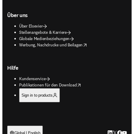
Über uns
Über Elsevier
Stellenangebote & Karriere
Globale Medienbeziehungen
opens in new tab/window
Werbung, Nachdrucke und Beilagen
Hilfe
Kundenservice
opens in new tab/window
Publikationen für den Download
Sign in to products
LinkedIn Wird 
Twitter Wir
Facebook
YouTub
Global | English