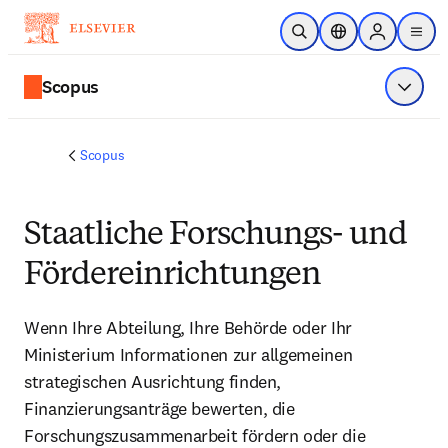
Zum Hauptinhalt wechseln
Suche öffnen
Standortauswahl
Sign in to p
menu
Scopus
Menü a
Scopus
Staatliche Forschungs- und
Fördereinrichtungen
Wenn Ihre Abteilung, Ihre Behörde oder Ihr 
Ministerium Informationen zur allgemeinen 
strategischen Ausrichtung finden, 
Finanzierungsanträge bewerten, die 
Forschungszusammenarbeit fördern oder die 