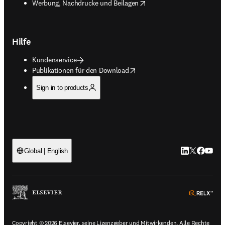
opens in new tab/window
Werbung, Nachdrucke und Beilagen
Hilfe
Kundenservice
opens in new tab/window
Publikationen für den Download
Sign in to products
LinkedIn Wird 
Twitter Wir
Facebook
YouTub
Global | English
ope
Copyright © 2026 Elsevier, seine Lizenzgeber und Mitwirkenden. Alle Rechte