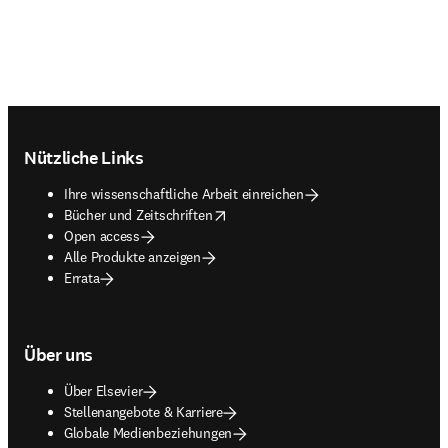
Footer navigation
Nützliche Links
Ihre wissenschaftliche Arbeit einreichen
opens in new tab/window
Bücher und Zeitschriften
Open access
Alle Produkte anzeigen
Errata
Über uns
Über Elsevier
Stellenangebote & Karriere
Globale Medienbeziehungen