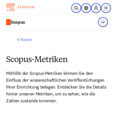
Zum Hauptinhalt wechseln
Suche öffnen
Standortauswahl
Sign in to p
menu
Scopus
Menü a
Scopus
Scopus-Metriken
Mithilfe der Scopus-Metriken können Sie den 
Einfluss der wissenschaftlichen Veröffentlichungen 
Ihrer Einrichtung belegen. Entdecken Sie die Details 
hinter unseren Metriken, um zu sehen, wie die 
Zahlen zustande kommen.