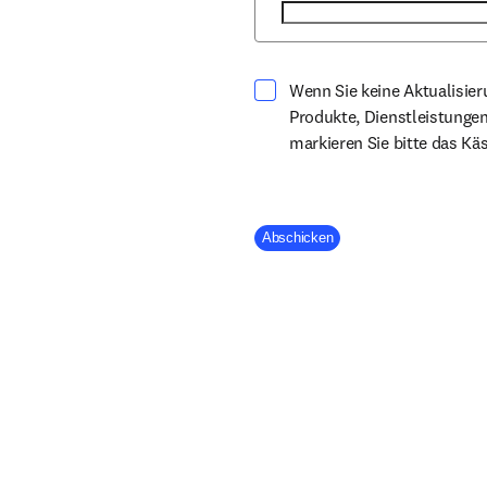
Wenn Sie keine Aktualisie
Produkte, Dienstleistunge
markieren Sie bitte das Kä
Company Division
Abschicken