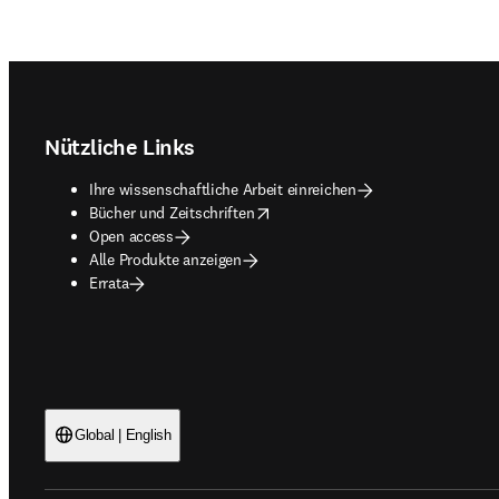
Footer navigation
Nützliche Links
Ihre wissenschaftliche Arbeit einreichen
opens in new tab/window
Bücher und Zeitschriften
Open access
Alle Produkte anzeigen
Errata
Global | English