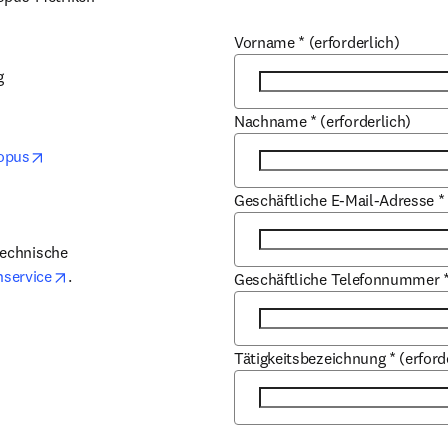
Vorname
*
(erforderlich)
 
ew tab/window
Nachname
*
(erforderlich)
opens in new tab/window
opus
Geschäftliche E-Mail-Adresse
*
echnische 
opens in new tab/window
service
​.
Geschäftliche Telefonnummer
Tätigkeitsbezeichnung
*
(erford