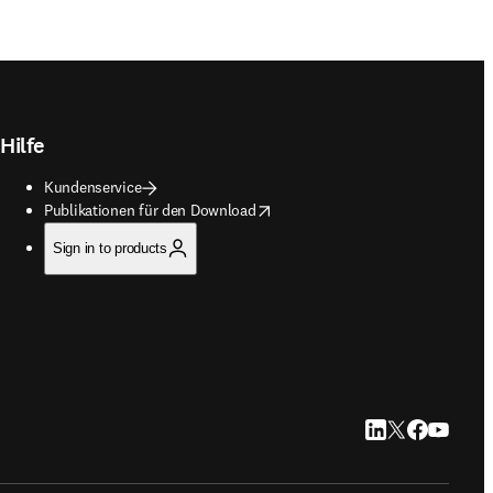
Hilfe
Kundenservice
opens in new tab/window
Publikationen für den Download
Sign in to products
LinkedIn Wird in n
Twitter Wird in
Facebook Wir
YouTube W