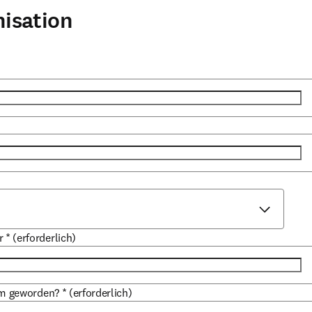
nisation
r
*
(erforderlich)
am geworden?
*
(erforderlich)