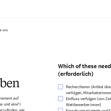
Zum Hauptinhalt wechseln
e uns
Which of these need
Wählen Sie mindestens eine Option
(erforderlich)
rben
Recherchieren (Artikel üb
verfolgen, Mitarbeiterinnen
nement auf 
Einfluss verfolgen (von Zei
s und eine*r 
Wettbewerber:innen)
szufinden, wie 
Forschungsstrategie und F