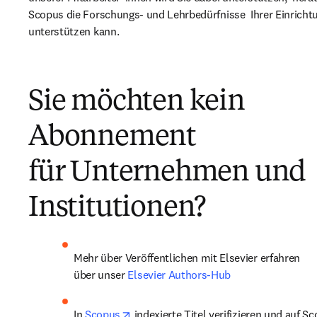
Scopus die Forschungs- und Lehrbedürfnisse  Ihrer Einrichtu
unterstützen kann.​​
Sie möchten kein
Abonnement
für Unternehmen und
Institutionen? ​
Mehr über Veröffentlichen mit Elsevier erfahren 
über unser 
Elsevier Authors-Hub
opens in new tab/window
In 
Scopus
 indexierte Titel verifizieren und auf S