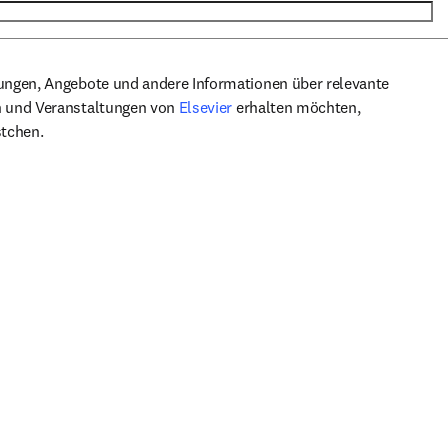
rungen, Angebote und andere Informationen über relevante
opens in new tab/window
n und Veranstaltungen von
Elsevier
erhalten möchten,
stchen.