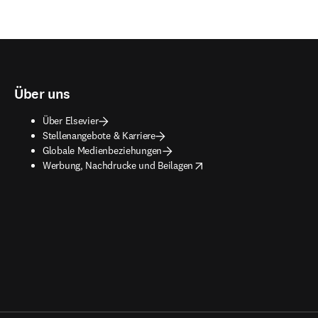
Über uns
Über Elsevier
Stellenangebote & Karriere
Globale Medienbeziehungen
opens in new tab/window
Werbung, Nachdrucke und Beilagen