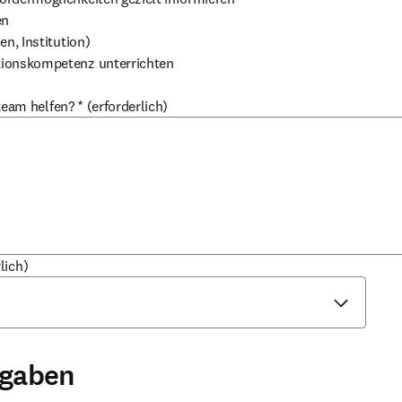
en
en, Institution)
tionskompetenz unterrichten
team helfen?
*
(erforderlich)
lich)
ngaben