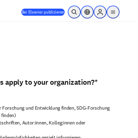
Bei Elsevier publizieren
Suche öffnen
Standortauswahl
Sign in to products
menu
s apply to your organization?
*
er Forschung und Entwicklung finden, SDG-Forschung
 finden)
tschriften, Autor:innen, Kolleg:innen oder
ördermöglichkeiten gezielt informieren