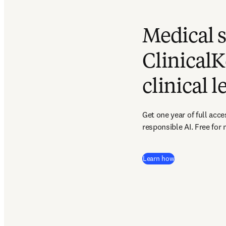
Medical 
ClinicalK
clinical 
Get one year of full acc
responsible AI. Free for
Learn how