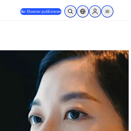
Bei Elsevier publizieren
Suche öffnen
Standortauswahl
Sign in to products
menu