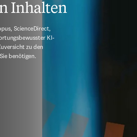
n Inhalten
pus, ScienceDirect, 
wortungsbewusster KI-
uversicht zu den 
Sie benötigen.