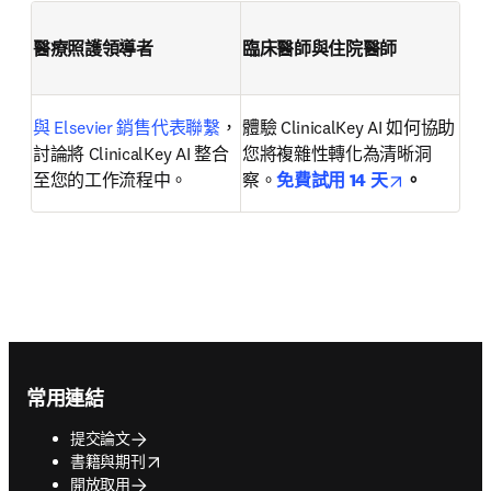
醫療照護領導者
臨床醫師與住院醫師
與 Elsevier 銷售代表聯繫
，
體驗 ClinicalKey AI 如何協助
討論將 ClinicalKey AI 整合
您將複雜性轉化為清晰洞
opens in n
至您的工作流程中。
察。
免費試用 14 天
。
Footer navigation
常用連結
提交論文
opens in new tab/window
書籍與期刊
開放取用