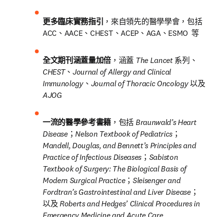
更多臨床實務指引
，來自領先的醫學學會，包括 
ACC、AACE、CHEST、ACEP、AGA、ESMO  等
全文期刊涵蓋量加倍
，涵蓋 
The Lancet
 系列、
CHEST
、
Journal of Allergy and Clinical 
Immunology
、
Journal of Thoracic Oncology
 以及 
AJOG
一流的醫學參考書籍
，包括 
Braunwald’s Heart 
Disease
；
Nelson Textbook of Pediatrics
；
Mandell, Douglas, and Bennett’s Principles and 
Practice of Infectious Diseases
；
Sabiston 
Textbook of Surgery: The Biological Basis of 
Modern Surgical Practice
；
Sleisenger and 
Fordtran’s Gastrointestinal and Liver Disease
；
以及 
Roberts and Hedges’ Clinical Procedures in 
Emergency Medicine and Acute Care