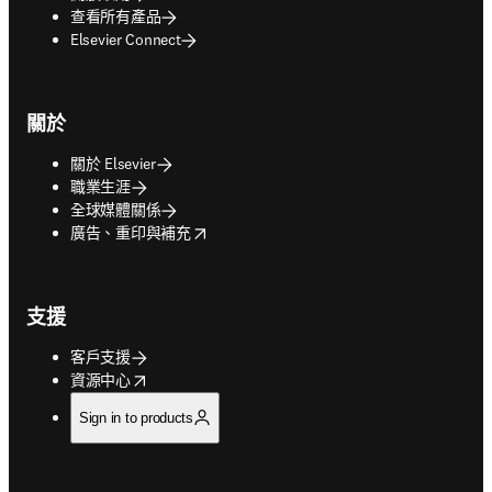
查看所有產品
Elsevier Connect
關於
關於 Elsevier
職業生涯
全球媒體關係
opens in new tab/window
廣告、重印與補充
支援
客戶支援
opens in new tab/window
資源中心
Sign in to products