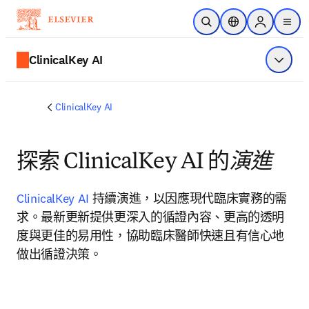
跳到主要內容
公開搜尋
位置選擇器
Sign in to p
menu
ClinicalKey AI
顯示選
ClinicalKey AI
探索 ClinicalKey AI 的
演進
ClinicalKey AI
 持續演進，以因應現代臨床實務的需
求。最新更新提供更深入的循證內容、更高的透明
度與更佳的易用性，協助臨床醫師快速且有信心地
做出循證決策。