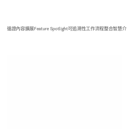
循證內容擴展
Feature Spotlight
可追溯性
工作流程整合
智慧介