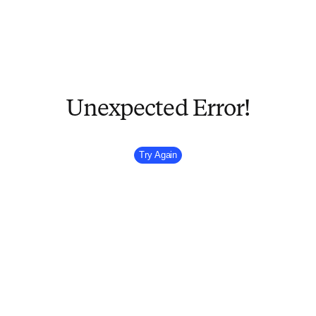
跳到主要內容
公開搜尋
位置選擇器
Sign in to p
menu
學術與政府
首頁
共同推動人類進步
我們幫助推動科學進步，為當今社群和子孫後代推