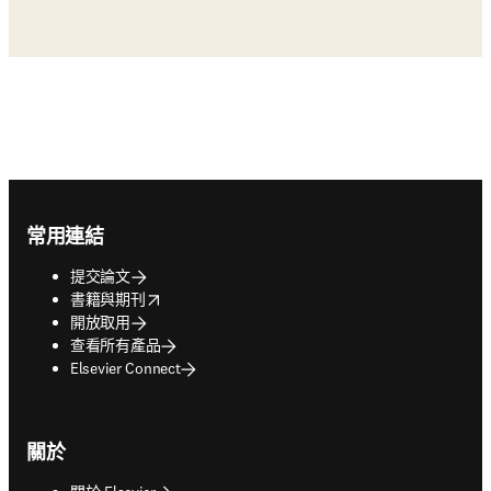
Footer navigation
常用連結
提交論文
opens in new tab/window
書籍與期刊
開放取用
查看所有產品
Elsevier Connect
關於