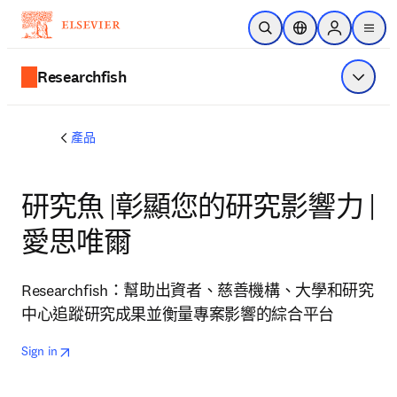
跳到主要內容
公開搜尋
位置選擇器
Sign in to p
menu
Researchfish
顯示選
產品
研究魚 |彰顯您的研究影響力 |
愛思唯爾
Researchfish：幫助出資者、慈善機構、大學和研究
中心追蹤研究成果並衡量專案影響的綜合平台
opens in new tab/window
打開新的分頁／視窗
Sign in