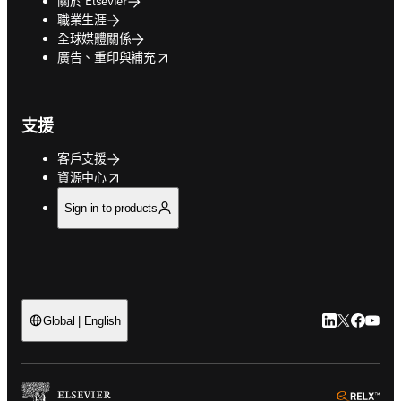
關於 Elsevier
職業生涯
全球媒體關係
opens in new tab/window
廣告、重印與補充
支援
客戶支援
opens in new tab/window
資源中心
Sign in to products
LinkedIn
Twitter
Faceb
You
Global | English
ope