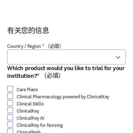
有关您的信息
Country / Region
*
（必填）
Which product would you like to trial for your
请选择至少一个选项
institution?
*
（必填）
Care Plans
Clinical Pharmacology powered by ClinicalKey
Clinical Skills
ClinicalKey
ClinicalKey AI
ClinicalKey for Nursing
ClinicalPath