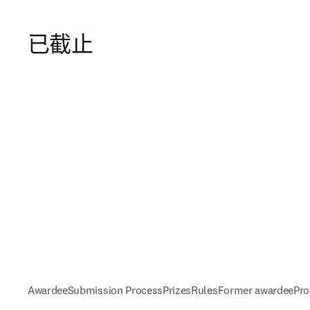
已截止
Awardee
Submission Process
Prizes
Rules
Former awardee
Pro