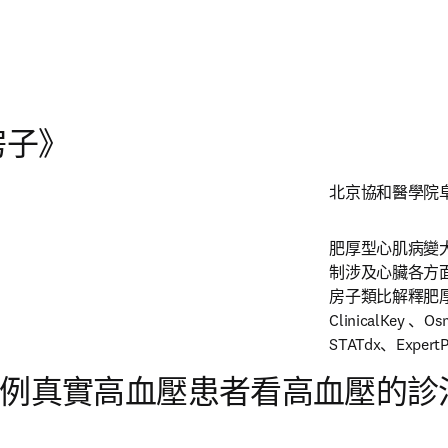
播放
房子》
北京協和醫學院阜
肥厚型心肌病變
制涉及心臟各方
房子類比解釋肥
ClinicalKey 、O
STATdx、Exp
從一例真實高血壓患者看高血壓的診