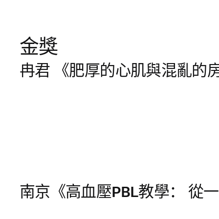
金獎
冉君 《肥厚的心肌與混亂的
南京《高血壓PBL教學： 