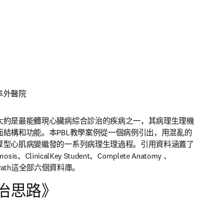
外醫院 
大約是最能體現心臟病綜合診治的疾病之一，其病理生理機
面結構和功能。本PBL教學案例從一個病例引出，用混亂的
厚型心肌病變繼發的一系列病理生理過程。引用資料涵蓋了
smosis、ClinicalKey Student、Complete Anatomy 、
ertPath這全部六個資料庫。
治思路》