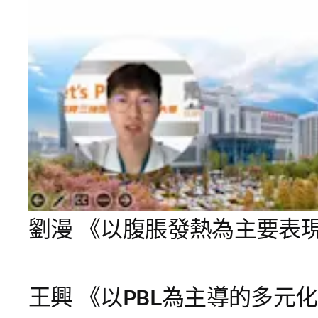
劉漫 《以腹脹發熱為主要表
王興 《以PBL為主導的多