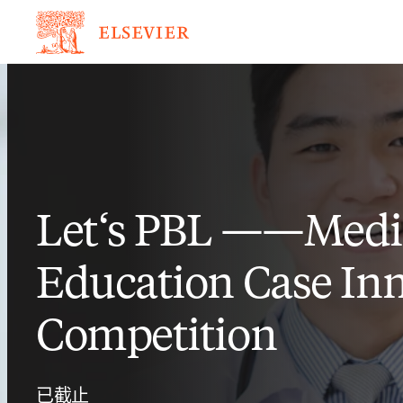
Let‘s PBL ——Medi
Education Case In
Competition
已截止