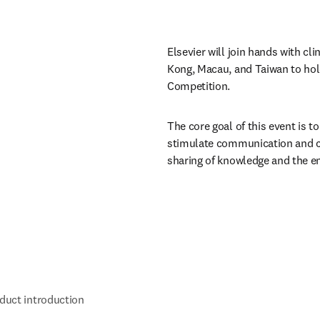
Elsevier will join hands with c
Kong, Macau, and Taiwan to hold
Competition.
The core goal of this event is t
stimulate communication and co
sharing of knowledge and the e
duct introduction