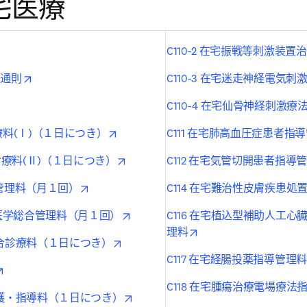
宅医療
in new tab/window
C110-2 在宅振戦等刺激装
opens in new tab/window
 通則
C110-3 在宅迷走神経電気
n new tab/window
C110-4 在宅仙骨神経刺激
opens in new tab/window
療料(Ⅰ)（１日につき）
C111 在宅肺高血圧症患者指
opens in new tab/window
問診療料(Ⅱ)（１日につき）
C112 在宅気管切開患者指導
opens in new tab/window
合管理料（月１回）
C114 在宅難治性皮膚疾患処
opens in new tab/window
時等医学総合管理料（月１回）
C116 在宅植込型補助人工
opens in new tab/wind
理料
opens in new tab/window
総合診療料（１日につき）
C117 在宅経腸投薬指導管理料
opens in new tab/window
C118 在宅腫瘍治療電場療法
opens in new tab/window
看護・指導料（１日につき）