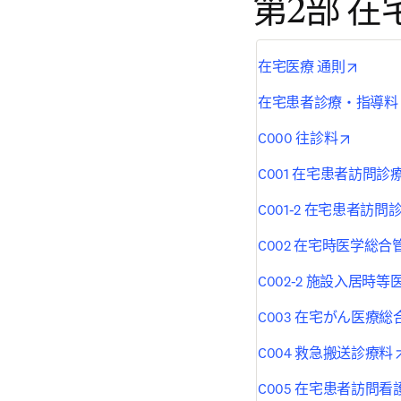
第2部 在
opens 
在宅医療 通則
在宅患者診療・指導料
opens i
C000 往診料
C001 在宅患者訪問診
C001-2 在宅患者訪
C002 在宅時医学総
C002-2 施設入居
C003 在宅がん医療
C004 救急搬送診療料
C005 在宅患者訪問