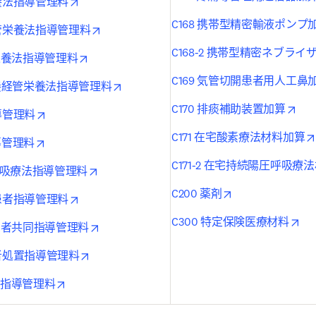
opens in new tab/window
栄養法指導管理料
C168 携帯型精密輸液ポンプ
opens in new tab/window
経管栄養法指導管理料
C168-2 携帯型精密ネブライ
opens in new tab/window
管栄養法指導管理料
C169 気管切開患者用人工鼻
opens in new tab/window
栄養経管栄養法指導管理料
ope
C170 排痰補助装置加算
opens in new tab/window
導管理料
C171 在宅酸素療法材料加算
opens in new tab/window
導管理料
C171-2 在宅持続陽圧呼吸療
opens in new tab/window
圧呼吸療法指導管理料
opens in new ta
C200 薬剤
opens in new tab/window
等患者指導管理料
ope
C300 特定保険医療材料
opens in new tab/window
瘍患者共同指導管理料
opens in new tab/window
患者処置指導管理料
opens in new tab/window
理指導管理料