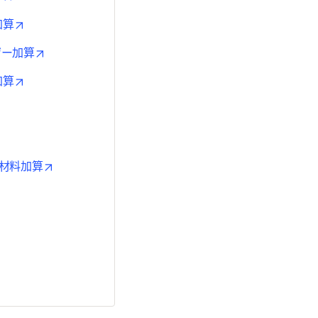
opens in new tab/window
加算
opens in new tab/window
ザー加算
opens in new tab/window
加算
ns in new tab/window
opens in new tab/window
opens in new tab/window
法材料加算
b/window
ns in new tab/window