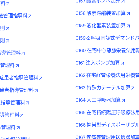
opens 
C157 酸素ボンベ加算
opens in new tab/window
療料
ope
C158 酸素濃縮装置加算
opens in new tab/window
褥 瘡管理指導料
ope
C159 液化酸素装置加算
opens in new tab/window
通則
C159-2 呼吸同調式デマン
opens in new tab/window
通則
C160 在宅中心静脈栄養法
opens in new tab/window
指導管理料
opens 
C161 注入ポンプ加算
opens in new tab/window
導管理料
C162 在宅経管栄養法用栄養
opens in new tab/window
血糖症患者指導管理料
o
C163 特殊カテーテル加算
opens in new tab/window
尿病患者指導管理料
opens
C164 人工呼吸器加算
opens in new tab/window
灌流指導管理料
C165 在宅持続陽圧呼吸療
opens in new tab/window
析指導管理料
C166 携帯型ディスポーザ
opens in new tab/window
導管理料
C167 疼痛等管理用送信器加