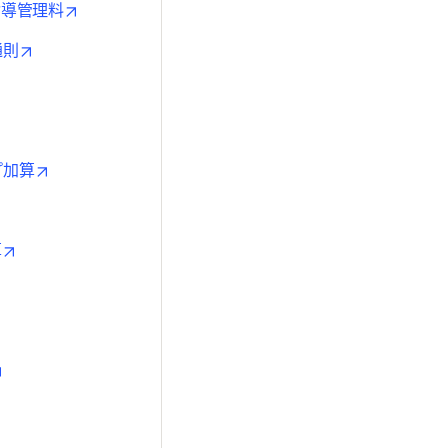
opens in new tab/window
指導管理料
opens in new tab/window
通則
pens in new tab/window
ew tab/window
opens in new tab/window
プ加算
opens in new tab/window
opens in new tab/window
算
pens in new tab/window
ns in new tab/window
opens in new tab/window
pens in new tab/window