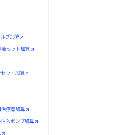
in new tab/window
ns in new tab/window
ns in new tab/window
opens in new tab/window
ドバルブ加算
opens in new tab/window
用輸液セット加算
in new tab/window
opens in new tab/window
管セット加算
pens in new tab/window
 in new tab/window
opens in new tab/window
法用治療器加算
opens in new tab/window
ブル注入ポンプ加算
opens in new tab/window
算