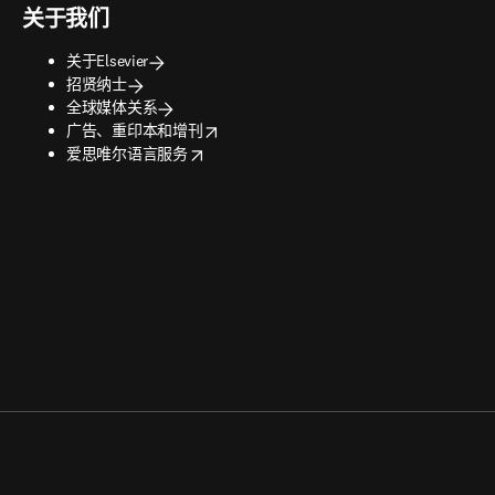
关于我们
关于Elsevier
招贤纳士
全球媒体关系
opens in new tab/window
广告、重印本和增刊
opens in new tab/window
爱思唯尔语言服务