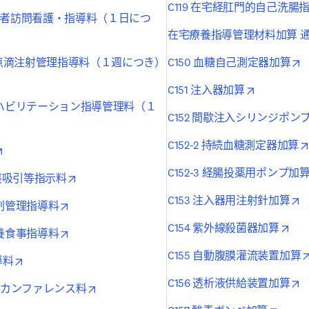
C119 在宅経肛門的自己洗腸
物居住者訪問看護・指導料（１日につ
b/window
在宅療養指導管理材料加算 
o
訪問点滴注射管理指導料（１週につき）
C150 血糖自己測定器加算
dow
opens in n
C151 注入器加算
リハビリテーション指導管理料（１
C152 間歇注入シリンジポン
tab/window
C152-2 持続血糖測定器加算
opens in new tab/window
C152-3 経腸投薬用ポンプ加
opens in new tab/window
喀痰吸引等指示料
o
C153 注入器用注射針加算
opens in new tab/window
薬剤管理指導料
ope
C154 紫外線殺菌器加算
opens in new tab/window
栄養食事指導料
C155 自動腹膜灌流装置加算
opens in new tab/window
導料
o
C156 透析液供給装置加算
opens in new tab/window
時等カンファレンス料