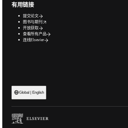
有用链接
提交论文
opens in new tab/window
图书与期刊
开放获取
查看所有产品
连线Elsevier
Global | English