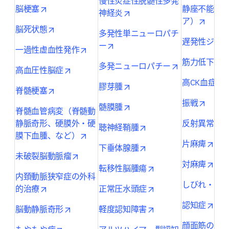
慢性炎症性脱髄性多発
opens in new tab/window
脳梗塞
静座不能（
opens in new tab/window
神経炎
opens 
ア）
opens in new tab/window
脳死状態
多発性単ニューロパチ
遅発性ジス
opens in new tab/window
ー
opens in new tab/window
一過性虚血性発作
o
筋力低下
opens in new 
多発ニューロパチー
opens in new tab/window
高血圧性脳症
o
高CK血症
opens in new tab/window
膠芽腫
opens in new tab/window
脊髄梗塞
opens 
振戦
opens in new tab/window
髄膜腫
脊髄血管病変（脊髄動
o
静脈奇形、硬膜外・硬
反射異常
opens in new tab/wind
聴神経鞘腫
opens in new tab/window
膜下血腫、など）
open
片麻痺
opens in new tab/wind
下垂体腺腫
opens in new tab/window
未破裂脳動脈瘤
open
対麻痺
opens in new tab/wi
転移性脳腫瘍
内頚動脈狭窄症の外科
しびれ・感
opens in new tab/window
opens in new tab/wi
的治療
正常圧水頭症
open
認知症
opens in new tab/window
opens in new tab/wi
脳動静脈奇形
軽度認知障害
顔面筋の麻