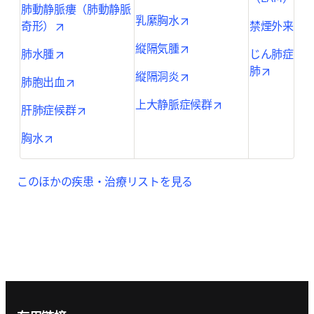
肺動静脈瘻（肺動静脈
opens in new tab/window
乳縻胸水
opens in new tab/window
o
奇形）
禁煙外来
opens in new tab/window
縦隔気腫
opens in new tab/window
肺水腫
じん肺症・
opens in
肺
opens in new tab/window
縦隔洞炎
opens in new tab/window
肺胞出血
opens in new tab/
上大静脈症候群
opens in new tab/window
肝肺症候群
opens in new tab/window
胸水
このほかの疾患・治療リストを見る
Footer navigation