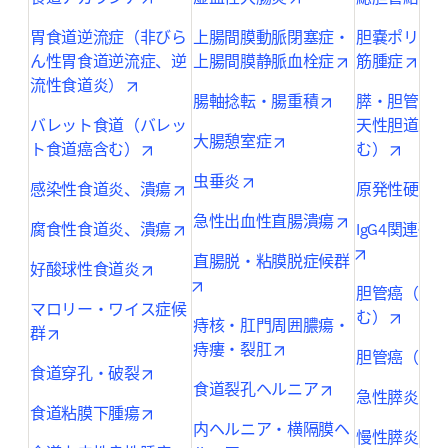
胃食道逆流症（非びら
上腸間膜動脈閉塞症・
胆嚢ポリー
opens in new 
open
ん性胃食道逆流症、逆
上腸間膜静脈血栓症
筋腫症
opens in new tab/window
流性食道炎）
opens in new ta
腸軸捻転・腸重積
膵・胆管合
バレット食道（バレッ
天性胆道拡
opens in new tab/wind
大腸憩室症
opens in new tab/window
opens 
ト食道癌含む）
む）
opens in new tab/window
虫垂炎
opens in new tab/window
感染性食道炎、潰瘍
原発性硬化
opens in new 
急性出血性直腸潰瘍
opens in new tab/window
腐食性食道炎、潰瘍
IgG4関連硬
opens in n
直腸脱・粘膜脱症候群
opens in new tab/window
好酸球性食道炎
opens in new tab/window
胆管癌（肝
マロリー・ワイス症候
opens 
む）
痔核・肛門周囲膿瘍・
opens in new tab/window
群
opens in new tab/wind
痔瘻・裂肛
胆管癌（遠
opens in new tab/window
食道穿孔・破裂
opens in new ta
食道裂孔ヘルニア
o
急性膵炎
opens in new tab/window
食道粘膜下腫瘍
内ヘルニア・横隔膜ヘ
o
慢性膵炎