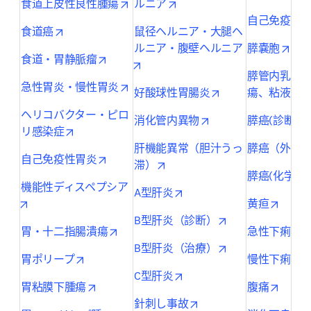
opens in new tab/window
opens in new tab/window
食道上皮性良性腫瘍
ルニア
自己免疫性
opens in new tab/window
食道癌
鼠径ヘルニア・大腿ヘ
open
ルニア・腹壁ヘルニア
膵嚢胞
opens in new tab/window
食道・胃静脈瘤
opens in new tab/window
膵管内乳頭
opens in new tab/window
急性胃炎・慢性胃炎
opens in new tab/
好酸球性胃腸炎
瘍、粘液性
ヘリコバクター・ピロ
opens in new tab/wi
消化管内異物
膵癌(診断)
opens in new tab/window
リ感染症
肝機能異常（胆汁うっ
膵癌（外科
opens in new tab/window
自己免疫性胃炎
opens in new tab/window
滞）
膵癌(化学療
機能性ディスペプシア
opens in new tab/window
A型肝炎
opens in new tab/window
opens 
黄疸
opens in new tab
B型肝炎（診断）
opens in new tab/window
o
胃・十二指腸潰瘍
急性下痢
opens in new tab
B型肝炎（治療）
opens in new tab/window
o
胃ポリープ
慢性下痢
opens in new tab/window
C型肝炎
opens in new tab/window
opens 
胃粘膜下腫瘍
腹痛
opens in new tab/wind
針刺し事故