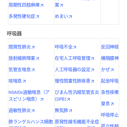
opens in new tab/window
opens in new tab/window
周期性四肢麻痺
害
opens in new tab/window
opens in new tab/window
多発性硬化症
めまい
呼吸器
opens in new tab/window
opens in new tab/window
間質性肺炎
呼吸不全
反回神経麻
opens in new tab/window
opens in new ta
放射線肺障害
在宅人工呼吸管理
横隔膜神経
opens in new tab/window
opens in new ta
opens 
気管支喘息
人工呼吸器の設定
かぜ
opens in new tab/window
opens in new ta
o
咳喘息
慢性閉塞性肺疾患
起坐呼吸
o
NSAIDs過敏喘息（ア
びまん性汎細気管支炎
急性咳嗽
opens in new tab/window
opens in new tab/window
スピリン喘息）
(DPB)
opens 
窒息
opens in new tab/window
opens in new tab/window
過敏性肺炎
無気肺
o
呼吸停止
肺ランゲルハンス細胞
原発性線毛機能不全症
孤立性肺結