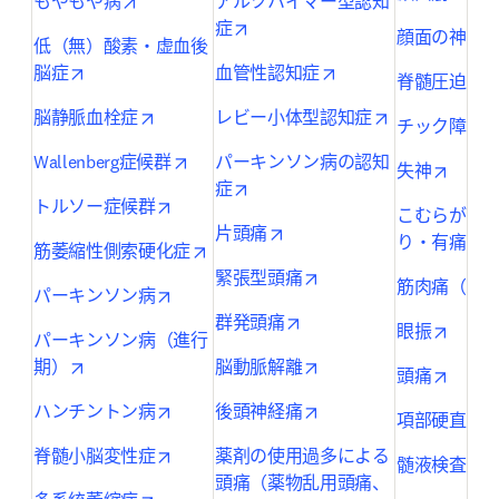
opens in new tab/window
もやもや病
アルツハイマー型認知
opens in new tab/window
症
顔面の神経
低（無）酸素・虚血後
opens in new tab/window
opens in new tab/wi
脳症
血管性認知症
脊髄圧迫所
opens in new tab/window
opens in new 
脳静脈血栓症
レビー小体型認知症
チック障害
opens in new tab/window
Wallenberg症候群
パーキンソン病の認知
opens 
失神
opens in new tab/window
症
opens in new tab/window
トルソー症候群
こむらがえ
opens in new tab/window
片頭痛
り・有痛性
opens in new tab/window
筋萎縮性側索硬化症
opens in new tab/wind
緊張型頭痛
筋肉痛（全
opens in new tab/window
パーキンソン病
opens in new tab/window
群発頭痛
opens 
眼振
パーキンソン病（進行
opens in new tab/window
opens in new tab/wind
期）
脳動脈解離
opens 
頭痛
opens in new tab/window
opens in new tab/wind
ハンチントン病
後頭神経痛
o
項部硬直
opens in new tab/window
脊髄小脳変性症
薬剤の使用過多による
o
髄液検査
頭痛（薬物乱用頭痛、