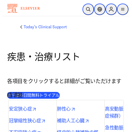
跳转到主内容
开放搜索
位置选择器
Sign in to p
menu
Today's Clinical Support
疾患・治療リスト
各項目をクリックすると詳細がご覧いただけます
循環器
(
在新的选项卡/窗口中打开
)
まずは15日間無料トライアル
opens in new tab/window
opens in new tab/window
安定狭心症
肺性心
高安動脈炎
o
症候群）
opens in new tab/window
opens in new tab/wi
冠攣縮性狭心症
補助人工心臓
急性動脈閉