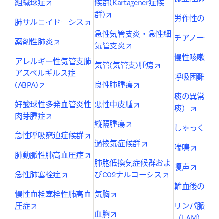
opens in new tab/window
組織球症
候群(Kartagener症候
opens in new tab/window
群)
労作性の呼
opens in new tab/window
肺サルコイドーシス
急性気管支炎・急性細
チアノーゼ
opens in new tab/window
薬剤性肺炎
opens in new tab/window
気管支炎
o
慢性咳嗽
アレルギー性気管支肺
opens in new tab
気管(気管支)腫瘍
アスペルギルス症
o
呼吸困難
opens in new tab/window
opens in new tab/wind
(ABPA)
良性肺腫瘍
痰の異常（
opens in new tab/wind
好酸球性多発血管炎性
悪性中皮腫
opens 
痰）
opens in new tab/window
肉芽腫症
opens in new tab/window
縦隔腫瘍
しゃっくり
opens in new tab/window
急性呼吸窮迫症候群
opens in new tab/wi
過換気症候群
opens 
喘鳴
opens in new tab/window
肺動脈性肺高血圧症
肺胞低換気症候群およ
opens 
嗄声
opens in new tab/window
opens in new 
急性肺塞栓症
びCO2ナルコーシス
輸血後の肺
opens in new tab/window
慢性血栓塞栓性肺高血
気胸
opens in new tab/window
圧症
リンパ脈管
opens in new tab/window
血胸
op
（LAM）