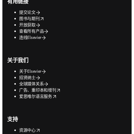
有用链接
提交论文
opens in new tab/window
图书与期刊
开放获取
查看所有产品
连线Elsevier
关于我们
关于Elsevier
招贤纳士
全球媒体关系
opens in new tab/window
广告、重印本和增刊
opens in new tab/window
爱思唯尔语言服务
支持
opens in new tab/window
资源中心