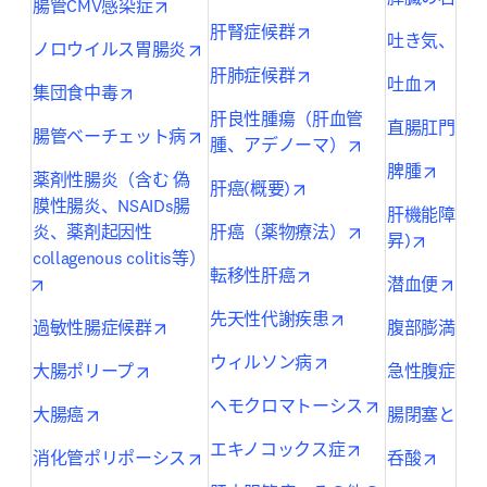
opens in new tab/window
腸管CMV感染症
opens in new tab/wind
肝腎症候群
吐き気、嘔
opens in new tab/window
ノロウイルス胃腸炎
opens in new tab/wind
肝肺症候群
opens 
吐血
opens in new tab/window
集団食中毒
肝良性腫瘍（肝血管
直腸肛門部
opens in new tab/window
腸管ベーチェット病
opens in new ta
腫、アデノーマ）
opens 
脾腫
薬剤性腸炎（含む 偽
opens in new tab/windo
肝癌(概要)
膜性腸炎、NSAIDs腸
肝機能障害(AS
opens in new ta
炎、薬剤起因性
肝癌（薬物療法）
opens i
昇)
collagenous colitis等）
opens in new tab/wind
転移性肝癌
opens in new tab/window
open
潜血便
opens in new tab/
先天性代謝疾患
opens in new tab/window
過敏性腸症候群
腹部膨満・
opens in new tab/wi
ウィルソン病
opens in new tab/window
o
大腸ポリープ
急性腹症
opens in new 
ヘモクロマトーシス
opens in new tab/window
大腸癌
腸閉塞とイ
opens in new ta
エキノコックス症
opens in new tab/window
opens 
消化管ポリポーシス
呑酸