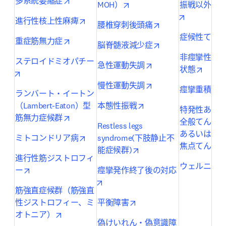
opens in new tab/window
多系統萎縮症
opens in new tab/window
MOH）
振戦以外の
opens in n
opens in new tab/window
進行性核上性麻痺
opens in new tab/
腰椎穿刺後頭痛
症候性てん
opens in new tab/window
重症筋無力症
opens in new tab/
脳脊髄液減少症
非痙攣性て
ステロイドミオパチー
opens in new tab/wi
急性運動失調
opens 
状態
opens in new tab/window
opens in new tab/wi
慢性運動失調
痙攣重積発
ランバート・イートン
opens in new tab/wind
（Lambert-Eaton）型
本態性振戦
特発性ある
opens in new tab/window
筋無力症候群
全般てんか
Restless legs 
あるいはself-
opens in new tab/window
ミトコンドリア病
syndrome(下肢静止不
焦点てんか
opens in new tab/window
能症候群)
進行性筋ジストロフィ
ウェルニッ
opens in new tab/window
ー
痙攣発作終了後の対応
opens in new tab/window
筋強直症候群（筋強直
opens in new tab/window
性ジストロフィー、ミ
平衡障害
opens in new tab/window
オトニア）
偽けいれん・偽意識障