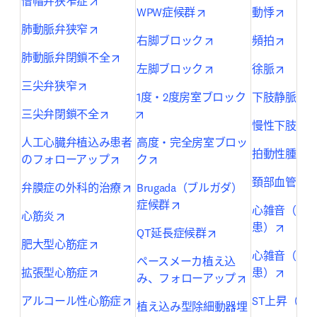
opens in new tab/window
僧帽弁狭窄症
opens in new tab/wind
opens 
WPW症候群
動悸
opens in new tab/window
肺動脈弁狭窄
opens in new tab/wi
opens 
右脚ブロック
頻拍
opens in new tab/window
肺動脈弁閉鎖不全
opens in new tab/wi
opens 
左脚ブロック
徐脈
opens in new tab/window
三尖弁狭窄
1度・2度房室ブロック
下肢静脈怒
opens in new tab/window
opens in new tab/window
三尖弁閉鎖不全
慢性下肢動
人工心臓弁植込み患者
高度・完全房室ブロッ
拍動性腫瘤
opens in new tab/window
opens in new tab/window
のフォローアップ
ク
頚部血管雑
opens in new tab/window
弁膜症の外科的治療
Brugada（ブルガダ）
opens in new tab/window
症候群
心雑音（先
opens in new tab/window
心筋炎
opens 
患）
opens in new tab/wi
QT延長症候群
opens in new tab/window
肥大型心筋症
心雑音（後
ペースメーカ植え込
opens in new tab/window
opens 
拡張型心筋症
患）
opens in new 
み、フォローアップ
opens in new tab/window
アルコール性心筋症
ST上昇（心
植え込み型除細動器埋