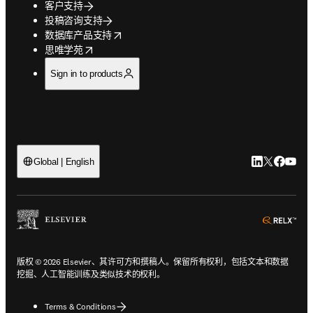
客户支持
投稿咨询支持
opens in new tab/window
数据库产品支持
opens in new tab/window
思唯学苑
Sign in to products
LinkedIn
Twitter
Faceb
You
Global | English
ope
版权 © 2026 Elsevier、其许可方和撰稿人。保留所有权利，包括文本和数据
挖掘、人工智能训练及类似技术的权利。
Terms & Conditions