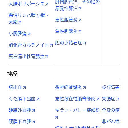
肝内胆管癌、その他の
opens in new tab/window
大腸ポリポーシス
opens in new tab/wind
原発性肝癌
悪性リンパ腫:小腸・
opens in new tab/wind
急性胆管炎
opens in new tab/window
大腸
opens in new tab/wind
急性胆嚢炎
opens in new tab/window
小腸腫瘍
opens in new tab/wi
胆のう結石症
opens in new tab/window
消化管カルチノイド
opens in new tab/window
蛋白漏出性胃腸症
神経
opens in new tab/window
opens in new tab/wi
脳出血
視神経脊髄炎
歩行障害、
opens in new tab/window
opens in new 
open
くも膜下出血
急性散在性脳脊髄炎
失語症
opens in new tab/window
硬膜外血腫
ギラン・バレー症候群
全身の疼痛
opens in new tab/window
opens in new tab/window
硬膜下血腫
非がん性慢