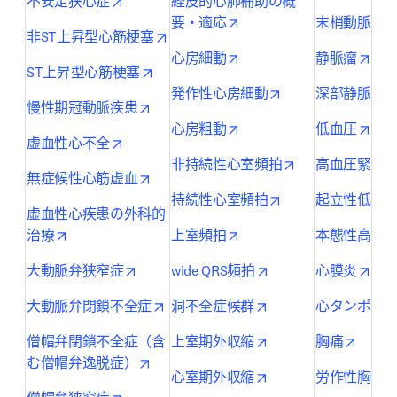
opens in new tab/window
不安定狭心症
経皮的心肺補助の概
opens in new tab/window
要・適応
末梢動脈疾患(
opens in new tab/window
非ST上昇型心筋梗塞
opens in new tab/window
open
心房細動
静脈瘤
opens in new tab/window
ST上昇型心筋梗塞
opens in new tab/
発作性心房細動
深部静脈血
opens in new tab/window
慢性期冠動脈疾患
opens in new tab/window
open
心房粗動
低血圧
opens in new tab/window
虚血性心不全
opens in new ta
非持続性心室頻拍
高血圧緊急
opens in new tab/window
無症候性心筋虚血
opens in new tab/
持続性心室頻拍
起立性低血
虚血性心疾患の外科的
opens in new tab/window
opens in new tab/window
治療
上室頻拍
本態性高血
opens in new tab/window
opens in new tab/wi
open
大動脈弁狭窄症
wide QRS頻拍
心膜炎
opens in new tab/window
opens in new tab/wi
大動脈弁閉鎖不全症
洞不全症候群
心タンポナ
opens in new tab/wi
opens 
僧帽弁閉鎖不全症（含
上室期外収縮
胸痛
opens in new tab/window
む僧帽弁逸脱症）
opens in new tab/wi
心室期外収縮
労作性胸痛