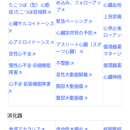
め込み、フォローアッ
たこつぼ（型）心筋
心臓血栓（
opens in new tab/window
プ
opens in new tab/window
症/たこつぼ症候群
o
上背部痛
opens in new tab/
緊急ペーシング
心臓サルコイドーシス
心停止後の
opens in new tab/window
opens in new ta
心臓突然死の予防
ローアップ
opens in new tab/window
心アミロイドーシス
アスリート心臓（スポ
循環器薬大
opens in new tab/wind
ーツ心臓）
opens in new tab/window
急性心不全
マネージメ
opens in new tab/window
不整脈
慢性心不全 収縮機能
循環器薬の
opens in new tab/window
障害
opens in new tab/
急性大動脈解離
心臓神経症
心不全 拡張機能障害
opens in new tab/wi
胸部大動脈瘤
opens in new tab/window
opens in new tab/wi
腹部大動脈瘤
消化器
opens in new tab/window
opens in new tab/wi
食道アカラシア
虚血性大腸炎
総胆管結石