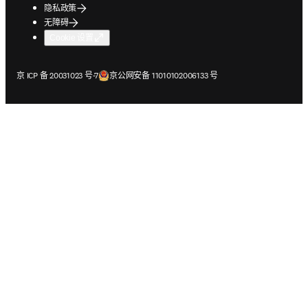
隐私政策
无障碍
Cookie 设置
在新的选项卡/窗口中打开
在新的选项卡/窗口中打开
京 ICP 备 20031023 号-7
京公网安备 11010102006133 号