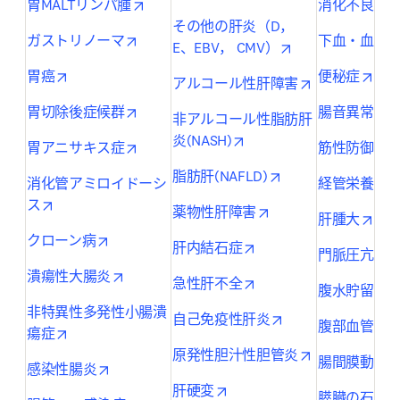
opens in new tab/window
o
胃MALTリンパ腫
消化不良
その他の肝炎（D，
opens in new tab/window
ガストリノーマ
下血・血便
opens in new tab
E、EBV， CMV）
opens in new tab/window
open
胃癌
便秘症
opens in new 
アルコール性肝障害
opens in new tab/window
o
胃切除後症候群
腸音異常
非アルコール性脂肪肝
opens in new tab/window
炎(NASH)
opens in new tab/window
o
胃アニサキス症
筋性防御
opens in new tab/
脂肪肝(NAFLD)
消化管アミロイドーシ
経管栄養患
opens in new tab/window
ス
opens in new tab/wi
薬物性肝障害
open
肝腫大
opens in new tab/window
クローン病
opens in new tab/wind
肝内結石症
門脈圧亢進
opens in new tab/window
潰瘍性大腸炎
opens in new tab/wind
急性肝不全
o
腹水貯留
非特異性多発性小腸潰
opens in new tab/
自己免疫性肝炎
腹部血管雑
opens in new tab/window
瘍症
opens in new 
原発性胆汁性胆管炎
腸間膜動脈
opens in new tab/window
感染性腸炎
opens in new tab/window
肝硬変
膵臓の石灰