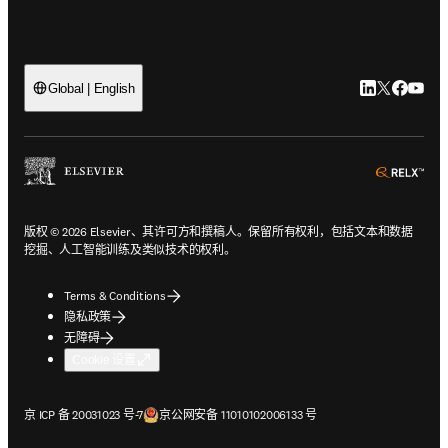
LinkedIn
Twitter
Faceb
You
Global | English
ope
版权 © 2026 Elsevier、其许可方和撰稿人。保留所有权利，包括文本和数据
挖掘、人工智能训练及类似技术的权利。
Terms & Conditions
隐私政策
无障碍
Cookie 设置
在新的选项卡/窗口中打开
在新的选项卡/窗口中打开
京 ICP 备 20031023 号-7
京公网安备 11010102006133 号