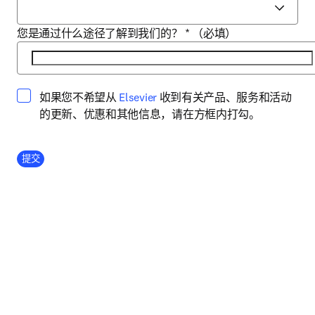
您是通过什么途径了解到我们的？
*
（必填）
opens in new tab/window
如果您不希望从
Elsevier
收到有关产品、服务和活动
的更新、优惠和其他信息，请在方框内打勾。
Company Division
提交