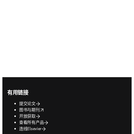
Footer navigation
有用链接
提交论文
opens in new tab/window
图书与期刊
开放获取
查看所有产品
连线Elsevier