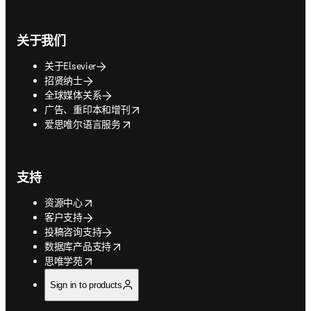
关于我们
关于Elsevier
招贤纳士
全球媒体关系
opens in new tab/window
广告、重印本和增刊
opens in new tab/window
爱思唯尔语言服务
支持
opens in new tab/window
资源中心
客户支持
投稿咨询支持
opens in new tab/window
数据库产品支持
opens in new tab/window
思唯学苑
Sign in to products