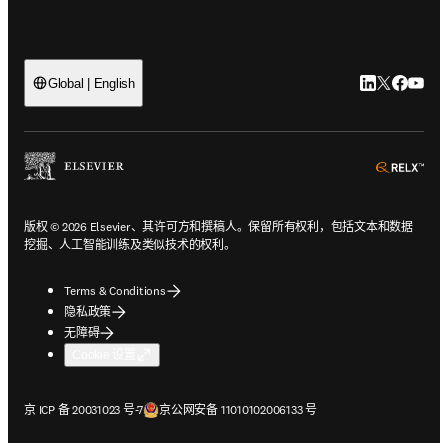
LinkedIn
Twitter
Faceb
You
Global | English
ope
版权 © 2026 Elsevier、其许可方和撰稿人。保留所有权利，包括文本和数据
挖掘、人工智能训练及类似技术的权利。
Terms & Conditions
隐私政策
无障碍
Cookie 设置
在新的选项卡/窗口中打开
在新的选项卡/窗口中打开
京 ICP 备 20031023 号-7
京公网安备 11010102006133 号