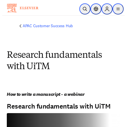
跳转到主内容
开放搜索
位置选择器
Sign in to p
menu
APAC Customer Success Hub
Research fundamentals
with UiTM
How to write a manuscript -  a webinar
Research fundamentals with UiTM