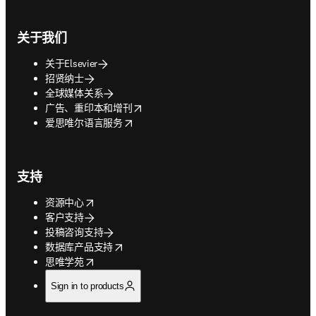
关于我们
关于Elsevier
招贤纳士
全球媒体关系
opens in new tab/window
广告、重印本和增刊
opens in new tab/window
爱思唯尔语言服务
支持
opens in new tab/window
资源中心
客户支持
投稿咨询支持
opens in new tab/window
数据库产品支持
opens in new tab/window
思唯学苑
Sign in to products