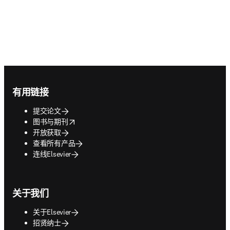
Footer navigation
有用链接
提交论文
opens in new tab/window
图书与期刊
开放获取
查看所有产品
连线Elsevier
关于我们
关于Elsevier
招贤纳士