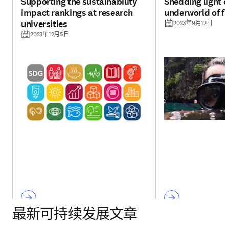
Supporting the sustainability
Shedding light o
impact rankings at research
underworld of fi
universities
2023年9月12日
2023年12月5日
最新可持续发展文章