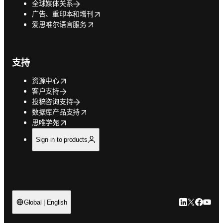
全球媒体关系
opens in new tab/window
广告、重印本和增刊
opens in new tab/window
爱思唯尔语言服务
支持
opens in new tab/window
资源中心
客户支持
投稿咨询支持
opens in new tab/window
数据库产品支持
opens in new tab/window
思唯学苑
Sign in to products
LinkedIn
Twitter
Faceb
You
Global | English