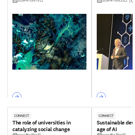
report
rural divide
2024年10月15日
2024年10月23日
CONNECT
CONNECT
The role of universities in
Sustainable dev
catalyzing social change
age of AI