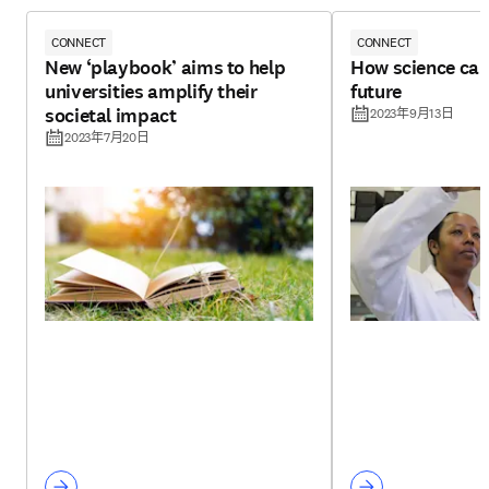
CONNECT
CONNECT
New ‘playbook’ aims to help
How science can
universities amplify their
future
societal impact
2023年9月13日
2023年7月20日