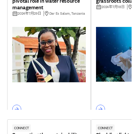
pivotal role in water resource
grassroots coll
management
2024年7月18日
2024年7月29日
Dar Es Salam, Tanzania
CONNECT
CONNECT