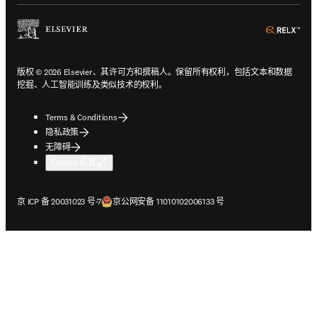
ope
版权 © 2026 Elsevier、其许可方和撰稿人。保留所有权利，包括文本和数据
挖掘、人工智能训练及类似技术的权利。
Terms & Conditions
隐私政策
无障碍
Cookie 设置
在新的选项卡/窗口中打开
在新的选项卡/窗口中打开
京 ICP 备 20031023 号-7
京公网安备 11010102006133 号