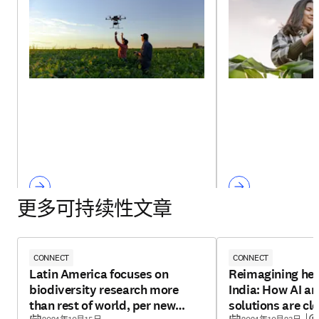
更多可持续性文章
CONNECT
CONNECT
Latin America focuses on
Reimagining hea
biodiversity research more
India: How AI an
than rest of world, per new
solutions are cl