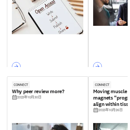
CONNECT
CONNECT
Why peer review more?
Moving muscle f
magnets “progr
2023年10月30日
align within tiss
2023年10月26日