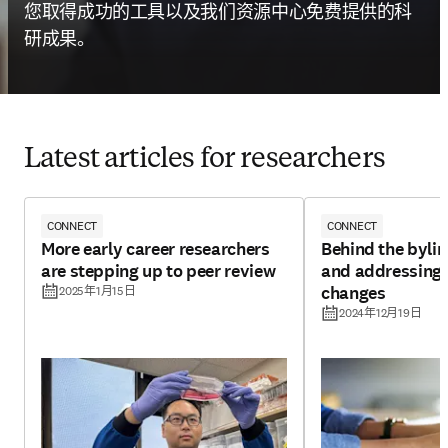
您取得成功的工具以及我们资源中心免费提供的科
研成果。
Latest articles for researchers
CONNECT
CONNECT
More early career researchers
Behind the byline
are stepping up to peer review
and addressing 
changes
2025年1月15日
2024年12月19日