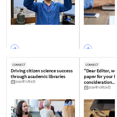
CONNECT
CONNECT
Driving citizen science success
“Dear Editor, we
through academic libraries
paper for your k
consideration…
2024年11月8日
2024年10月29日