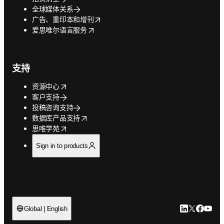
全球媒体关系
opens in new tab/window
广告、重印本和增刊
opens in new tab/window
爱思唯尔语言服务
支持
opens in new tab/window
资源中心
客户支持
投稿咨询支持
opens in new tab/window
数据库产品支持
opens in new tab/window
思唯学苑
Sign in to products
LinkedIn
Twitter
Faceb
You
Global | English