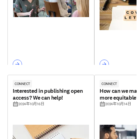
CONNECT
CONNECT
Interested in publishing open
How can we mak
access? We can help!
more equitable?
2024年10月16日
2024年10月14日