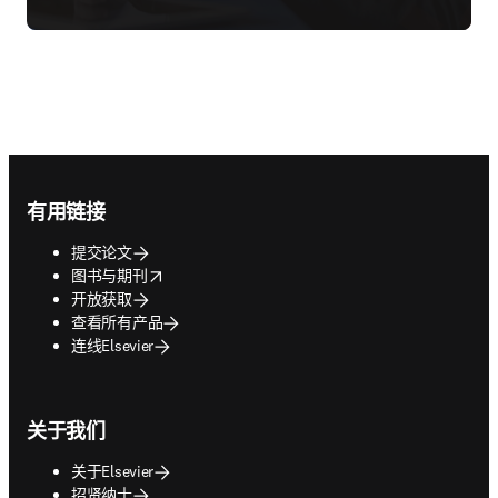
Footer navigation
有用链接
提交论文
opens in new tab/window
图书与期刊
开放获取
查看所有产品
连线Elsevier
关于我们
关于Elsevier
招贤纳士