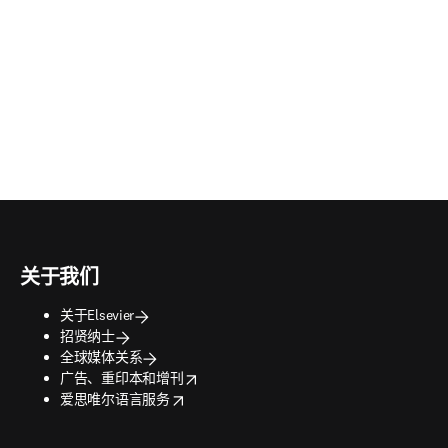
关于我们
关于Elsevier
招贤纳士
全球媒体关系
opens in new tab/window
广告、重印本和增刊
opens in new tab/window
爱思唯尔语言服务