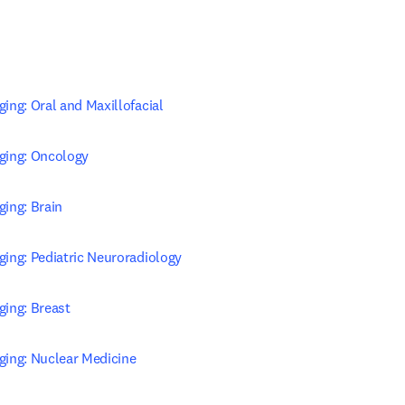
ing: Oral and Maxillofacial
ging: Oncology
ging: Brain
ging: Pediatric Neuroradiology
ging: Breast
ging: Nuclear Medicine