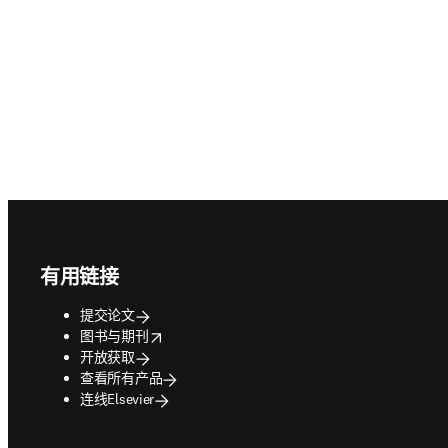
Footer navigation
有用链接
提交论文
opens in new tab/window
图书与期刊
开放获取
查看所有产品
连线Elsevier