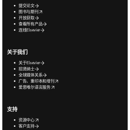
提交论文
opens in new tab/window
图书与期刊
开放获取
查看所有产品
连线Elsevier
关于我们
关于Elsevier
招贤纳士
全球媒体关系
opens in new tab/window
广告、重印本和增刊
opens in new tab/window
爱思唯尔语言服务
支持
opens in new tab/window
资源中心
客户支持