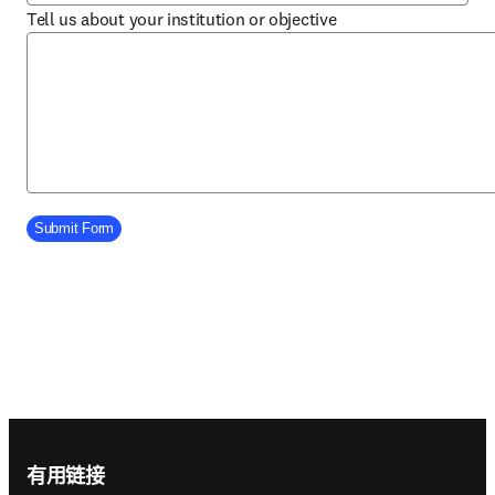
Tell us about your institution or objective
Company Division
Submit Form
Footer navigation
有用链接