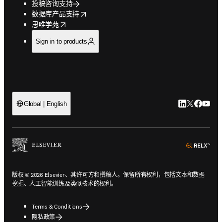
投稿咨询支持
opens in new tab/window
数据库产品支持
opens in new tab/window
思唯学苑
Sign in to products
LinkedIn
Twitter
Faceb
You
Global | English
ope
版权 © 2026 Elsevier、其许可方和撰稿人。保留所有权利，包括文本和数据
挖掘、人工智能训练及类似技术的权利。
Terms & Conditions
隐私政策