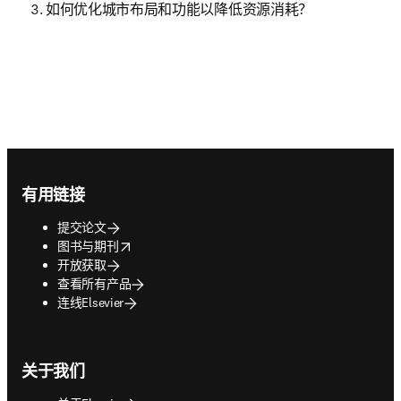
如何优化城市布局和功能以降低资源消耗？
Footer navigation
有用链接
提交论文
opens in new tab/window
图书与期刊
开放获取
查看所有产品
连线Elsevier
关于我们