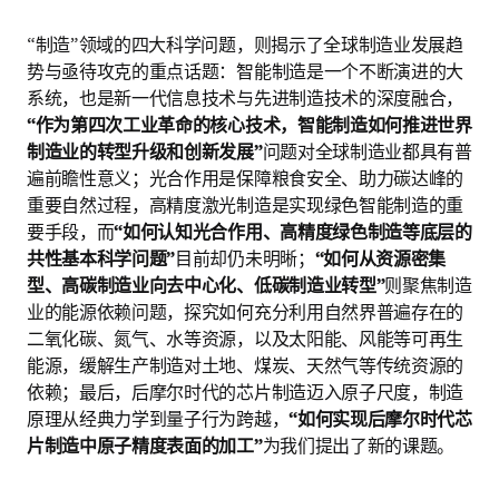
“制造”领域的四大科学问题，则揭示了全球制造业发展趋
势与亟待攻克的重点话题：智能制造是一个不断演进的大
系统，也是新一代信息技术与先进制造技术的深度融合，
“作为第四次工业革命的核心技术，智能制造如何推进世界
制造业的转型升级和创新发展”
问题对全球制造业都具有普
遍前瞻性意义；光合作用是保障粮食安全、助力碳达峰的
重要自然过程，高精度激光制造是实现绿色智能制造的重
要手段，而
“如何认知光合作用、高精度绿色制造等底层的
共性基本科学问题”
目前却仍未明晰；
“如何从资源密集
型、高碳制造业向去中心化、低碳制造业转型”
则聚焦制造
业的能源依赖问题，探究如何充分利用自然界普遍存在的
二氧化碳、氮气、水等资源，以及太阳能、风能等可再生
能源，缓解生产制造对土地、煤炭、天然气等传统资源的
依赖；最后，后摩尔时代的芯片制造迈入原子尺度，制造
原理从经典力学到量子行为跨越，
“如何实现后摩尔时代芯
片制造中原子精度表面的加工”
为我们提出了新的课题。