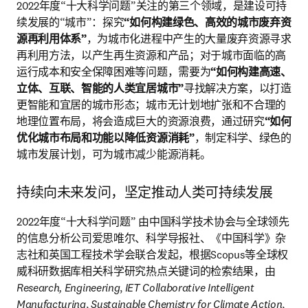
2022年度“十大科学问题”关注的第三个领域，是建设可持
续发展的“城市”：探究
“如何构建绿色、高效的城市废弃资
源再利用体系”
，为城市化进程中产生的大量废弃资源寻求
再利用方法，以产生再生资源和产品；对于城市面临的高
运行成本和安全保障困难等问题，需要为
“如何构建高速、
立体、互联、智能的人类宜居城市”
寻找解决方案，以打造
更智能和宜居的城市形态；城市无计划地扩张和不合理的
地理位置布局，将会造成巨大的资源浪费，通过研究
“如何
优化城市布局和功能以降低资源消耗”
，制定科学、绿色的
城市发展计划，可为城市减少能源消耗。
持续向未来发问，坚定推动人类可持续发展
2022年度“十大科学问题” 由中国科学技术协会与全球领先
的信息分析公司爱思唯尔、科学导报社、《中国科学》杂
志社和英国工程技术学会联合发起，根据Scopus等全球权
威科研数据库相关科学研究热点关键词的检索结果，由
Research, Engineering
, 
IET Collaborative Intelligent 
Manufacturing
, 
Sustainable Chemistry for Climate Action
, 