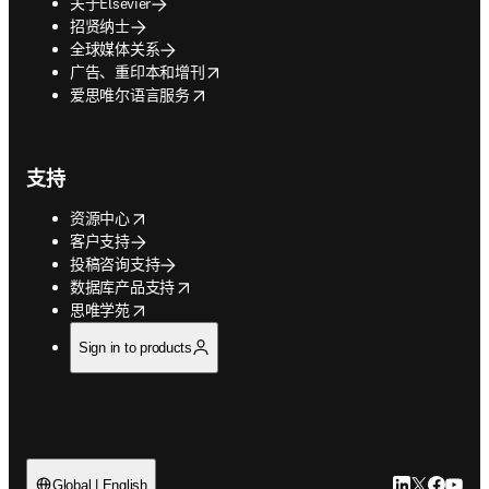
关于Elsevier
招贤纳士
全球媒体关系
opens in new tab/window
广告、重印本和增刊
opens in new tab/window
爱思唯尔语言服务
支持
opens in new tab/window
资源中心
客户支持
投稿咨询支持
opens in new tab/window
数据库产品支持
opens in new tab/window
思唯学苑
Sign in to products
LinkedIn
Twitter
Faceb
You
Global | English