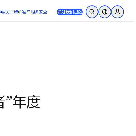
洞察
关于我们
客户服务
安全
通过我们出版
开放搜索
位置选择器
Sign in to
者”年度