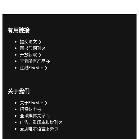
Footer navigation
有用链接
提交论文
opens in new tab/window
图书与期刊
开放获取
查看所有产品
连线Elsevier
关于我们
关于Elsevier
招贤纳士
全球媒体关系
opens in new tab/window
广告、重印本和增刊
opens in new tab/window
爱思唯尔语言服务