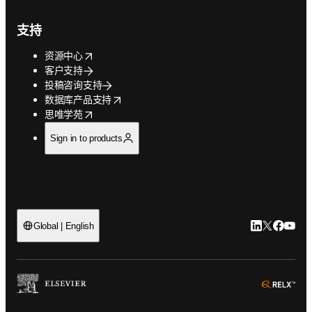
支持
opens in new tab/window
资源中心
客户支持
投稿咨询支持
opens in new tab/window
数据库产品支持
opens in new tab/window
思唯学苑
Sign in to products
LinkedIn
Twitter
Faceb
You
Global | English
ope