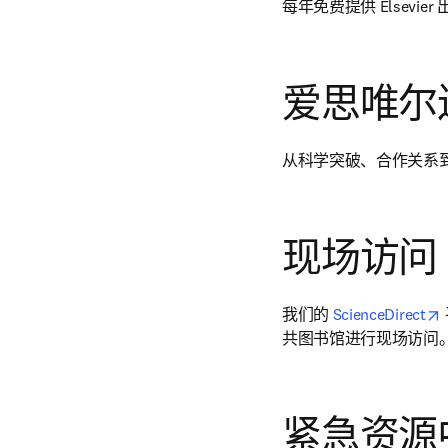
每年免费提供 Elsevier
爱思唯尔
从科学突破、合作关系
现场访问
o
我们的 
ScienceDirect
共图书馆进行现场访问
紧急资源