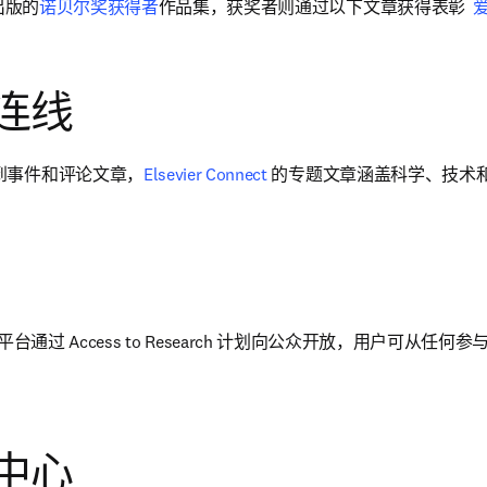
 出版的
诺贝尔奖获得者
作品集，获奖者则通过以下文章获得表彰  
连线
到事件和评论文章，
Elsevier Connect
 的专题文章涵盖科学、技术
pens in new tab/window
 平台通过 Access to Research 计划向公众开放，用户可从
。
中心