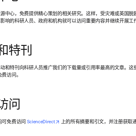
了专门的资源中心，免费提供精心策划的相关研究。这样，受灾难或英国脱
况影响的科研人员、政府和机构就可以访问重要内容并继续开展工
和特刊
通过宣传活动和特刊向科研人员推广我们的下载量或引用率最高的文章。
免费访问。
访问
opens in new tab/window
可免费访问 
ScienceDirect
 上的所有摘要和引文，并注册获取