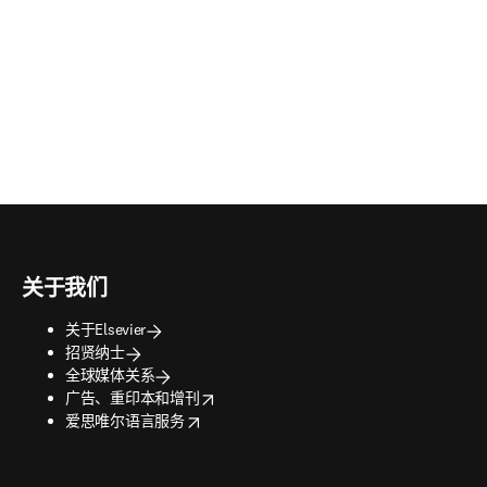
关于我们
关于Elsevier
招贤纳士
全球媒体关系
opens in new tab/window
广告、重印本和增刊
opens in new tab/window
爱思唯尔语言服务