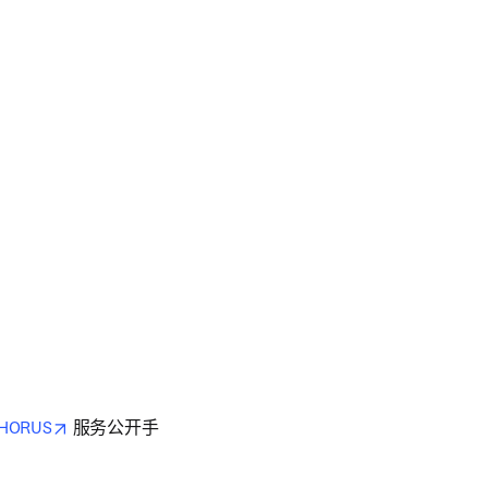
opens in new tab/window
HORUS
 服务公开手