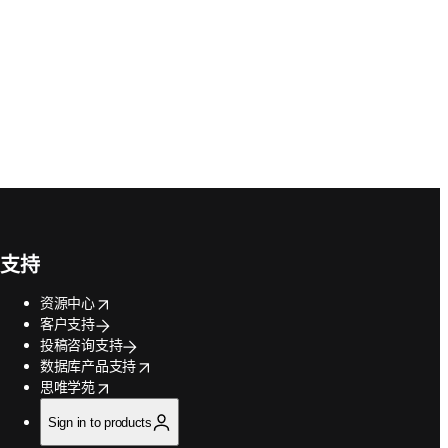
支持
opens in new tab/window
资源中心
客户支持
投稿咨询支持
opens in new tab/window
数据库产品支持
opens in new tab/window
思唯学苑
Sign in to products