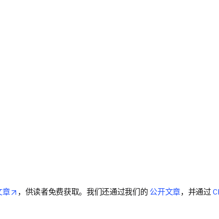
opens in new tab/window
文章
，供读者免费获取。我们还通过我们的 
公开文章
，并通过 
C