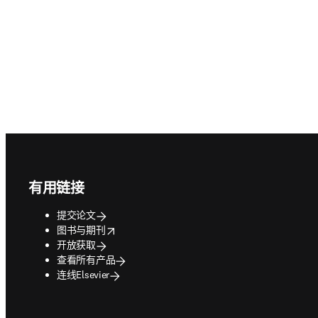
Footer navigation
有用链接
提交论文
opens in new tab/window
图书与期刊
开放获取
查看所有产品
连线Elsevier