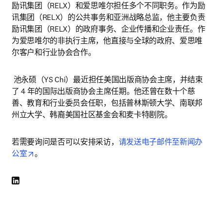
励讯集团（RELX）和爱思唯尔担任多个不同职务。作为励
讯集团（RELX）的公共事务和亚洲战略总监，他主要负责
励讯集团（RELX）的政府事务、企业传播和企业责任。作
为爱思唯尔的非执行主席，他直接与全球的政府、爱思唯
尔客户和行业协会合作。
 池永硕（YS Chi）最近担任美国出版商协会主席，并结束
了 4 年的国际出版商协会主席任期。他还曾在数十个慈
善、教育和行业委员会任职，包括普林斯顿大学、南联邦
州立大学、韩裔美国社区基金会和麦卡特剧院。
若需要询问是否可以安排采访，
请发送电子邮件至新闻办
opens in new tab/window
公室
。 
LinkedIn 在新的选项卡/窗口中打开