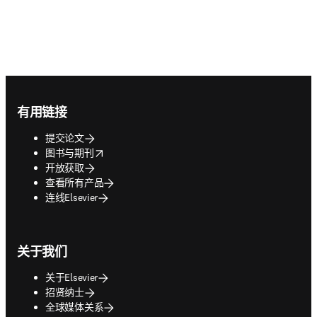
Footer navigation
有用链接
提交论文
opens in new tab/window
图书与期刊
开放获取
查看所有产品
连线Elsevier
关于我们
关于Elsevier
招贤纳士
全球媒体关系