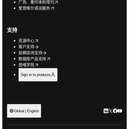
opens in new tab/window
广告、重印本和增刊
opens in new tab/window
爱思唯尔语言服务
支持
opens in new tab/window
资源中心
客户支持
投稿咨询支持
opens in new tab/window
数据库产品支持
opens in new tab/window
思唯学苑
Sign in to products
LinkedIn
Twitter
Faceb
You
Global | English