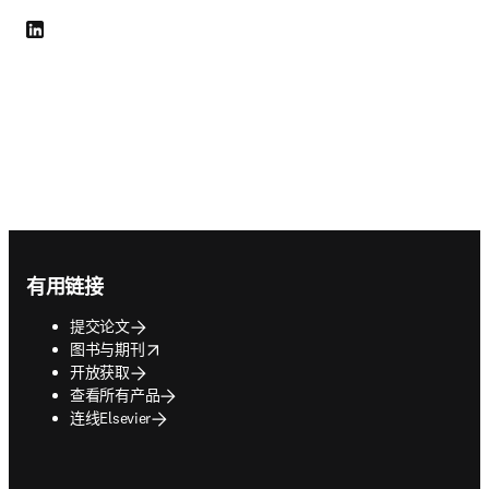
LinkedIn 在新的选项卡/窗口中打开
Footer navigation
有用链接
提交论文
opens in new tab/window
图书与期刊
开放获取
查看所有产品
连线Elsevier