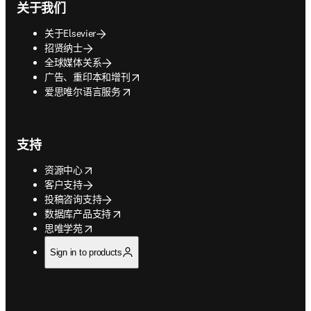
关于我们
关于Elsevier
招贤纳士
全球媒体关系
opens in new tab/window
广告、重印本和增刊
opens in new tab/window
爱思唯尔语言服务
支持
opens in new tab/window
资源中心
客户支持
投稿咨询支持
opens in new tab/window
数据库产品支持
opens in new tab/window
思唯学苑
Sign in to products