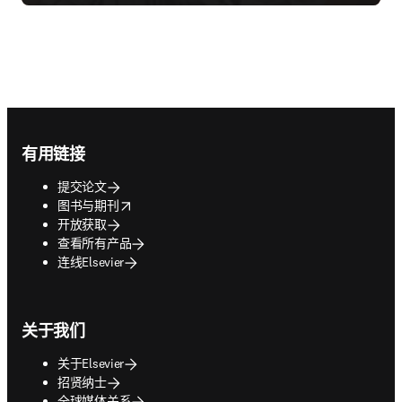
Footer navigation
有用链接
提交论文
opens in new tab/window
图书与期刊
开放获取
查看所有产品
连线Elsevier
关于我们
关于Elsevier
招贤纳士
全球媒体关系