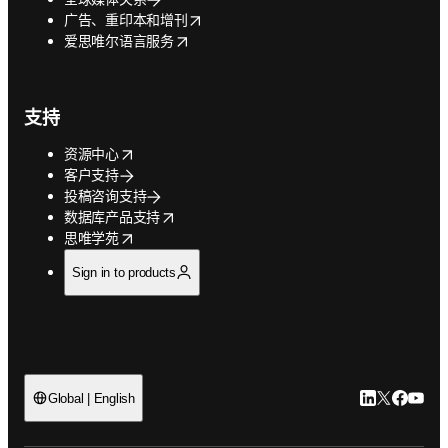
opens in new tab/window
广告、重印本和增刊
opens in new tab/window
爱思唯尔语言服务
支持
opens in new tab/window
资源中心
客户支持
投稿咨询支持
opens in new tab/window
数据库产品支持
opens in new tab/window
思唯学苑
Sign in to products
LinkedIn
Twitter
Faceb
You
Global | English