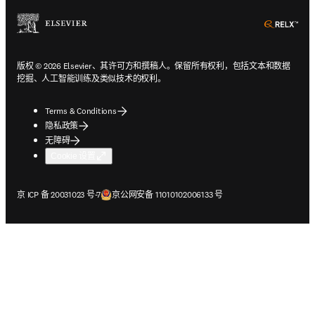
ope
版权 © 2026 Elsevier、其许可方和撰稿人。保留所有权利，包括文本和数据
挖掘、人工智能训练及类似技术的权利。
Terms & Conditions
隐私政策
无障碍
Cookie 设置
在新的选项卡/窗口中打开
在新的选项卡/窗口中打开
京 ICP 备 20031023 号-7
京公网安备 11010102006133 号